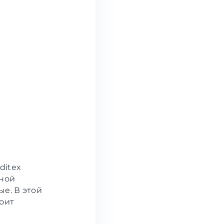
ditex
чной
е. В этой
тоит