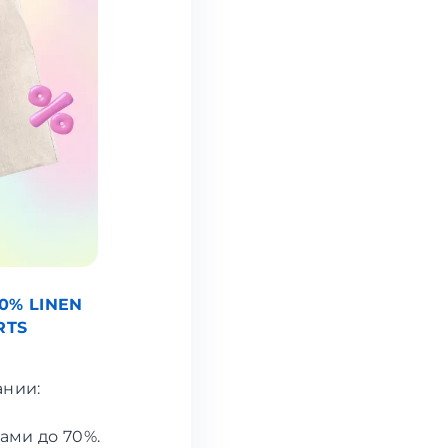
00% LINEN
RTS
ании:
ами до 70%.