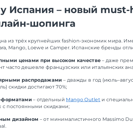
у Испания – новый must-
нлайн-шопинга
дна из трёх крупнейших fashion-экономик мира. Им
ara, Mango, Loewe и Camper. Испанские бренды отл
пными ценами при высоком качестве
– даже пре
нт часто дешевле французских или итальянских ана
ярными распродажами
– дважды в год (июль–авгус
ль) скидки достигают 70%;
t-форматами
– отдельный
Mango Outlet
и специаль
ex с постоянными скидками;
ным дизайном
– от минималистичного Massimo Dut
al.