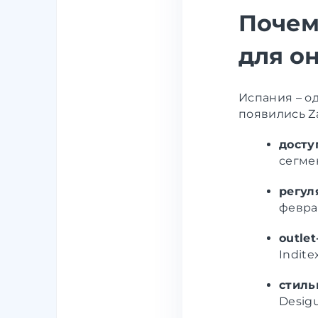
Почем
для
о
Испания – о
появились Z
досту
сегме
регул
февра
outle
Indit
стиль
Desigu