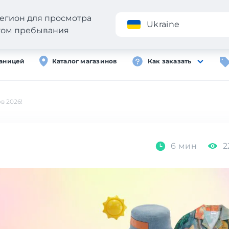
егион для просмотра
Приложение
Ukraine
стом пребывания
раницей
Каталог магазинов
Как заказать
в 2026!
6 мин
2