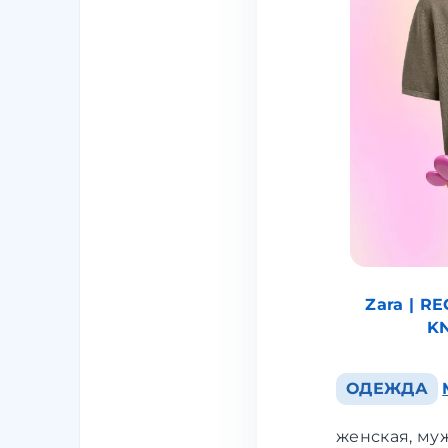
Zara | R
KN
ОДЕЖДА
женская, муж