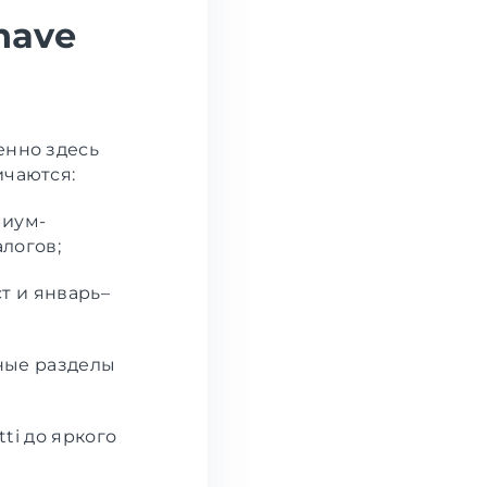
have
енно здесь
ичаются:
миум-
логов;
т и январь–
ные разделы
ti до яркого