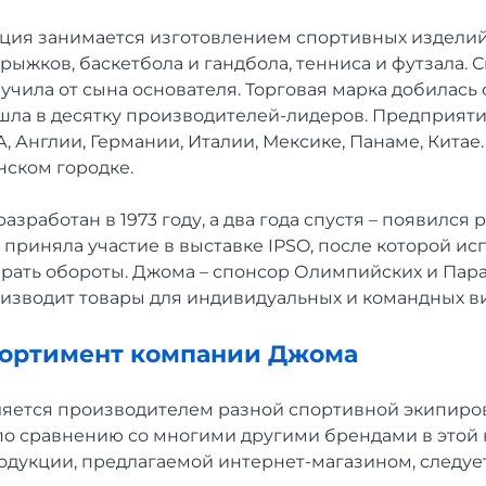
ция занимается изготовлением спортивных изделий
прыжков, баскетбола и гандбола, тенниса и футзала. 
чила от сына основателя. Торговая марка добилась
ошла в десятку производителей-лидеров. Предприят
 Англии, Германии, Италии, Мексике, Панаме, Китае
нском городке.
азработан в 1973 году, а два года спустя – появился
 приняла участие в выставке IPSO, после которой и
ирать обороты. Джома – спонсор Олимпийских и Па
оизводит товары для индивидуальных и командных ви
сортимент компании Джома
яется производителем разной спортивной экипиро
 по сравнению со многими другими брендами в этой
дукции, предлагаемой интернет-магазином, следует