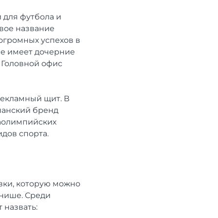
 для футбола и
Свое название
 огромных успехов в
ие имеет дочерние
. Головной офис
 рекламный щит. В
спанский бренд
раолимпийских
дов спорта.
вки, которую можно
 нише. Среди
 назвать: