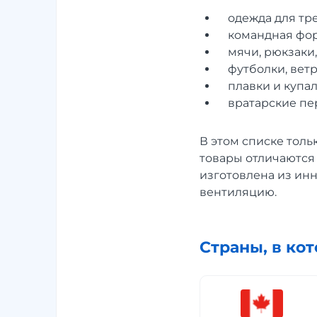
одежда для тр
командная фор
мячи, рюкзаки,
футболки, вет
плавки и купа
вратарские пер
В этом списке толь
товары отличаются
изготовлена из ин
вентиляцию.
Страны, в ко