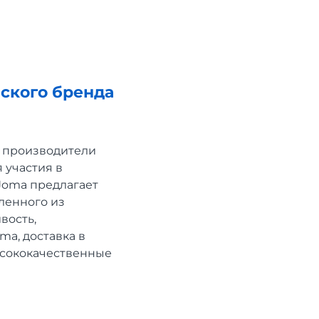
ского бренда
е производители
 участия в
Joma предлагает
ленного из
вость,
ma, доставка в
ысококачественные