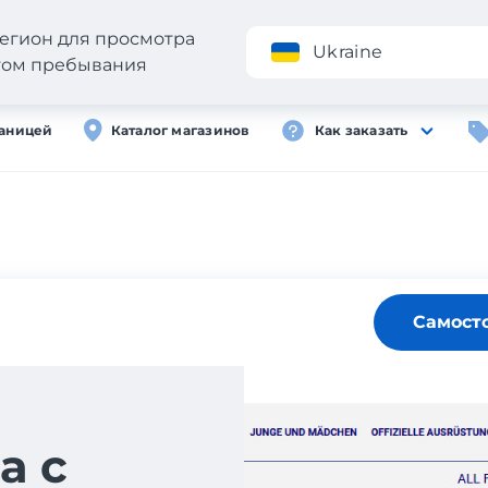
егион для просмотра
Приложение
Ukraine
стом пребывания
раницей
Каталог магазинов
Как заказать
Самост
а с