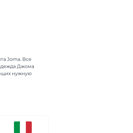
та Joma. Все
 одежда Джома
ающих нужную