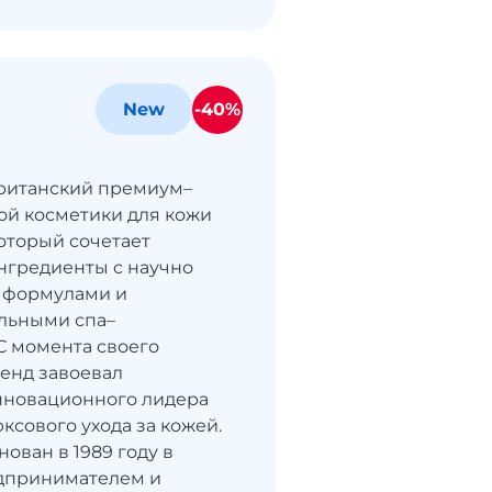
-40%
New
 британский премиум–
ой косметики для кожи
который сочетает
нгредиенты с научно
 формулами и
льными спа–
С момента своего
енд завоевал
нновационного лидера
ксового ухода за кожей.
нован в 1989 году в
дпринимателем и