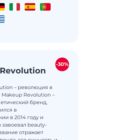
-30%
Revolution
ution – революция в
 Makeup Revolution –
етический бренд,
ился в
ии в 2014 году и
 завоевал beauty-
азвание отражает
енда, его сущность и