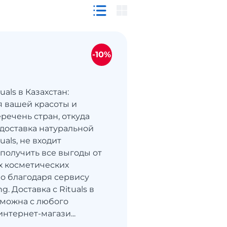
-10%
uals в Казахстан:
я вашей красоты и
речень стран, откуда
доставка натуральной
uals, не входит
 получить все выгоды от
 косметических
о благодаря сервису
g. Доставка с Rituals в
зможна с любого
нтернет-магази...