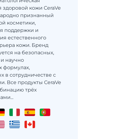
матологическая
я здоровой кожи CeraVe
народно признанный
ой косметики,
я поддержки и
ия естественного
рьера кожи. Бренд
ется на безопасных,
и научно
 формулах,
х в сотрудничестве с
и. Все продукты CeraVe
мбинацию трёх
ми...