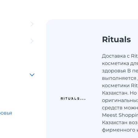
Rituals
Доставка с Rit
косметика дл
здоровья В пе
выполняется 
косметики Rit
Казахстан. Но
оригинальных
средств можн
ровья
Meest Shoppin
Казахстан во
ы
фирменного и