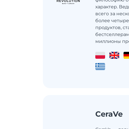
характер. Вед
всего за неск
более четыре
продуктов, с
бестселлерам
миллионы пре
CeraVe