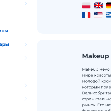
ины
уары
Makeup 
Makeup Revol
мире красоты
молодой косм
который появ
Великобритан
стремительно
рынок. Его н
философию бр