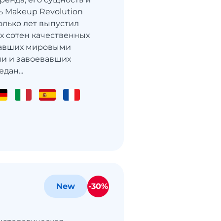
ь Makeup Revolution
олько лет выпустил
х сотен качественных
тавших мировыми
и и завоевавших
дан...
-30%
New