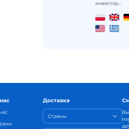
инвестор...
 нас
Доставка
См
нас
Вы
Страны
из
раны
др