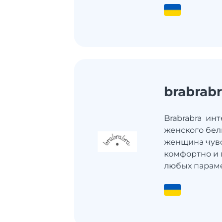
brabrab
Brabrabra ин
женского бел
женщина чувс
комфортно и 
любых параме