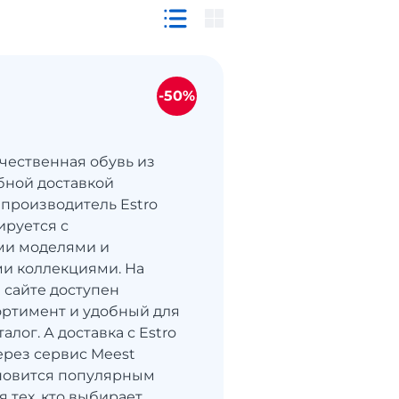
-50%
ачественная обувь из
бной доставкой
производитель Estro
ируется с
ми моделями и
и коллекциями. На
сайте доступен
ртимент и удобный для
алог. А доставка с Estro
ерез сервис Meest
новится популярным
 тех, кто выбирает