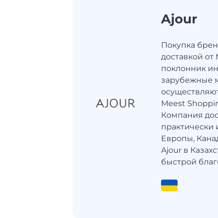
Ajour
Покупка брен
доставкой от 
поклонник ин
зарубежные м
осуществляют
Meest Shoppi
Компания дос
практически 
Европы, Кана
Ajour в Казах
быстрой благ