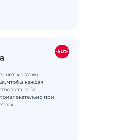
-50%
ra
тернет-магазин
ья, чтобы каждая
твовала себя
привлекательно при
трах.