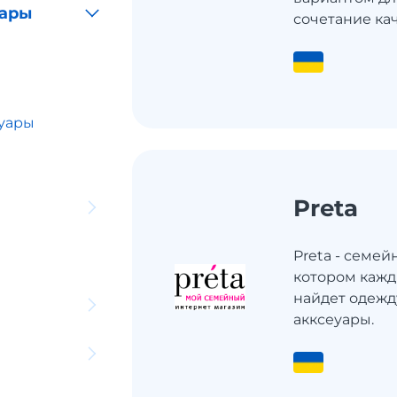
уары
сочетание кач.
суары
Preta
Preta - семей
котором кажд
найдет одежд
акксеуары.