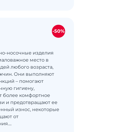
-50%
но-носочные изделия
аловажное место в
дей любого возраста,
жчин. Они выполняют
нкций – помогают
чную гигиену,
т более комфортное
ви и предотвращают ее
нный износ, некоторые
щают от
я....