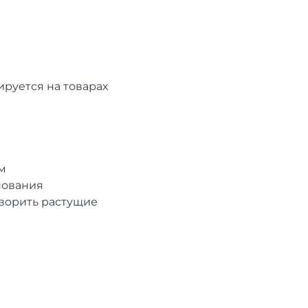
руется на товарах
м
нования
творить растущие