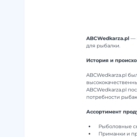
ABCWedkarza.pl
— 
для рыбалки.
История и происх
ABCWedkarza.pl бы
высококачественны
ABCWedkarza.pl по
потребности рыбак
Ассортимент прод
Рыболовные сн
Приманки и п