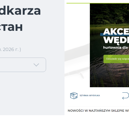
dkarza
стан
2026 г. )