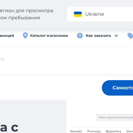
егион для просмотра
Приложение
Ukraine
стом пребывания
раницей
Каталог магазинов
Как заказать
rza
Самост
а с