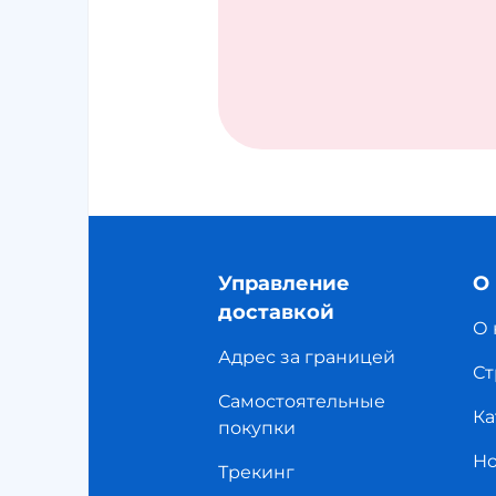
Управление
О
доставкой
О 
Адрес за границей
Ст
Самостоятельные
Ка
покупки
Но
Трекинг