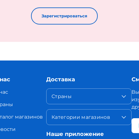
Зарегистрироваться
 нас
Доставка
См
нас
Вы
Страны
из
раны
др
талог магазинов
Категории магазинов
вости
Наше приложение