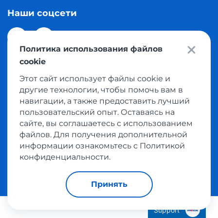
Наши соцсети
Политика использования файлов
cookie
Этот сайт использует файлы cookie и
© 2026 Meest Shopping доставка покупок с интернет
другие технологии, чтобы помочь вам в
магазинов мира в Казахстан. Все права защищены
навигации, а также предоставить лучший
пользовательский опыт. Оставаясь на
сайте, вы соглашаетесь с использованием
Политика конфиденциальности
файлов. Для получения дополнительной
Публичная оферта
информации ознакомьтесь с Политикой
Условия пользования сервисом выкупа товаров
конфиденциальности.
Принять
Support