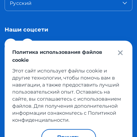
Русский
Наши соцсети
Политика использования файлов
cookie
Этот сайт использует файлы cookie и
© 2026 Meest Shopping доставка покупок с интернет
другие технологии, чтобы помочь вам в
магазинов мира в Казахстан. Все права защищены
навигации, а также предоставить лучший
пользовательский опыт. Оставаясь на
сайте, вы соглашаетесь с использованием
Политика конфиденциальности
файлов. Для получения дополнительной
Публичная оферта
информации ознакомьтесь с Политикой
Условия пользования сервисом выкупа товаров
конфиденциальности.