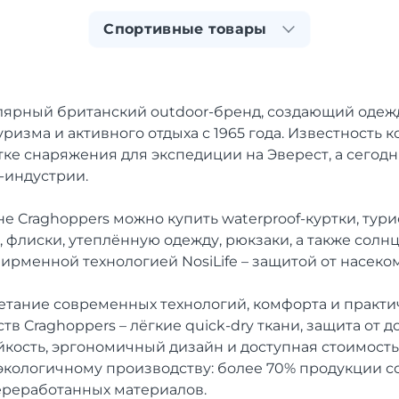
Спортивные товары
лярный британский outdoor-бренд, создающий одеж
уризма и активного отдыха с 1965 года. Известность
ке снаряжения для экспедиции на Эверест, а сегодн
-индустрии.
е Craghoppers можно купить waterproof-куртки, тур
, флиски, утеплённую одежду, рюкзаки, а также сол
фирменной технологией NosiLife – защитой от насеко
четание современных технологий, комфорта и практи
в Craghoppers – лёгкие quick-dry ткани, защита от д
йкость, эргономичный дизайн и доступная стоимость
экологичному производству: более 70% продукции со
реработанных материалов.