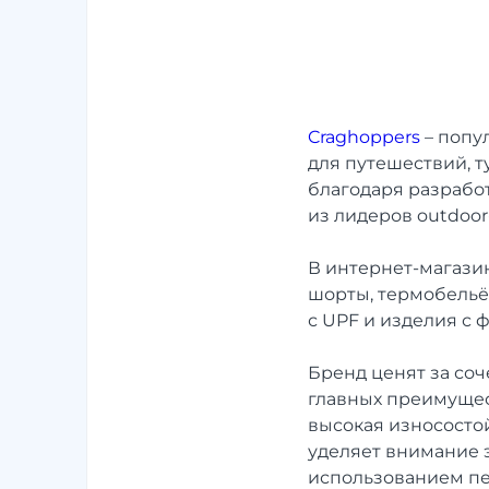
Craghoppers
– попу
для путешествий, т
благодаря разработ
из лидеров outdoor
В интернет-магазин
шорты, термобельё
с UPF и изделия с 
Бренд ценят за со
главных преимущест
высокая износосто
уделяет внимание 
использованием пе