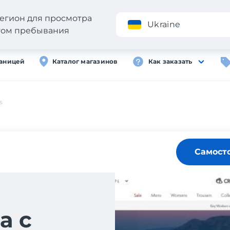
егион для просмотра
Приложение
Ukraine
стом пребывания
раницей
Каталог магазинов
Как заказать
s
Самост
а с