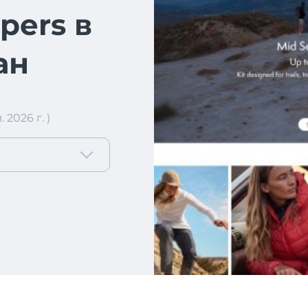
pers в
ан
2026 г. )