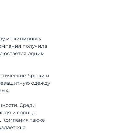
ду и экипировку
 компания получила
я остаётся одним
истические брюки и
нцезащитную одежду
мых.
чности. Среди
ождя и солнца,
. Компания также
здаётся с