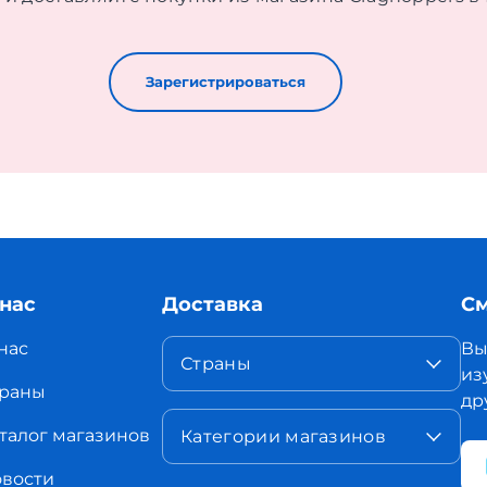
Зарегистрироваться
 нас
Доставка
См
нас
Вы
Страны
из
раны
др
талог магазинов
Категории магазинов
вости