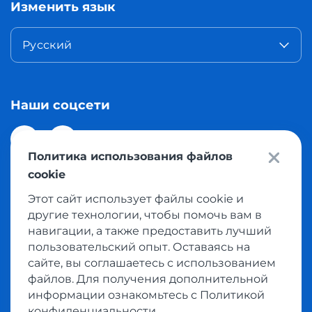
Изменить язык
Русский
Наши соцсети
Политика использования файлов
cookie
Этот сайт использует файлы cookie и
© 2026 Meest Shopping доставка покупок с интернет
другие технологии, чтобы помочь вам в
магазинов мира в Казахстан. Все права защищены
навигации, а также предоставить лучший
пользовательский опыт. Оставаясь на
сайте, вы соглашаетесь с использованием
Политика конфиденциальности
файлов. Для получения дополнительной
Публичная оферта
информации ознакомьтесь с Политикой
Условия пользования сервисом выкупа товаров
конфиденциальности.