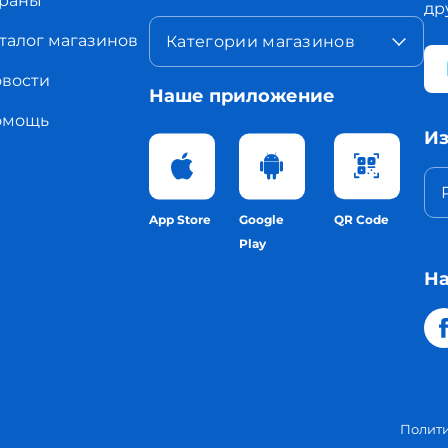
раны
др
талог магазинов
Категории магазинов
вости
Наше приложение
омощь
Из
App Store
Google
QR Code
Play
На
Полит