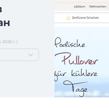
в
ан
2026 г. )