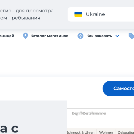
егион для просмотра
Приложение
Ukraine
стом пребывания
раницей
Каталог магазинов
Как заказать
Самост
а с