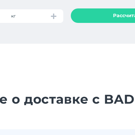
Рассчит
кг
е о доставке с BA