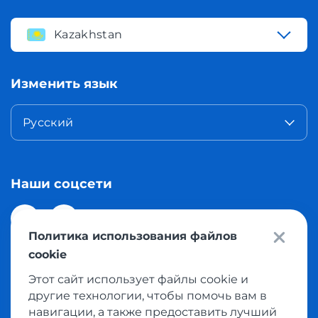
Kazakhstan
Изменить язык
Русский
Наши соцсети
Политика использования файлов
cookie
Этот сайт использует файлы cookie и
© 2026 Meest Shopping доставка покупок с интернет
другие технологии, чтобы помочь вам в
магазинов мира в Казахстан. Все права защищены
навигации, а также предоставить лучший