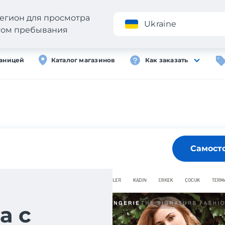
егион для просмотра
Приложение
Ukraine
стом пребывания
раницей
Каталог магазинов
Как заказать
Самост
а с