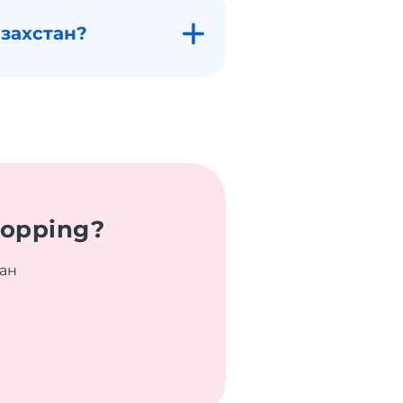
азахстан?
hopping?
тан