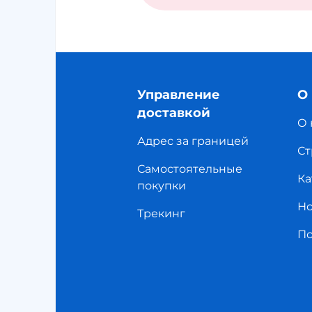
Управление
О
доставкой
О 
Адрес за границей
Ст
Самостоятельные
Ка
покупки
Но
Трекинг
П