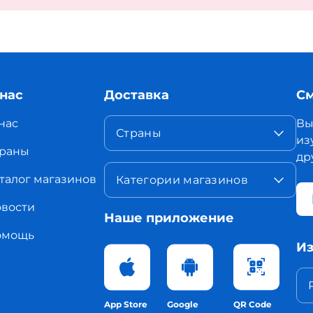
 нас
Доставка
См
нас
Вы
Страны
из
раны
др
талог магазинов
Категории магазинов
вости
Наше приложение
омощь
Из
App Store
Google
QR Code