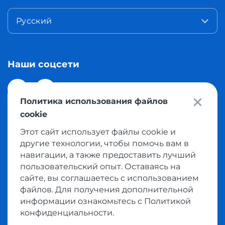
Русский
Наши соцсети
Политика использования файлов
cookie
Этот сайт использует файлы cookie и
© 2026 Meest Shopping доставка покупок с интернет
другие технологии, чтобы помочь вам в
магазинов мира в Казахстан. Все права защищены
навигации, а также предоставить лучший
пользовательский опыт. Оставаясь на
сайте, вы соглашаетесь с использованием
Политика конфиденциальности
файлов. Для получения дополнительной
Публичная оферта
информации ознакомьтесь с Политикой
Условия пользования сервисом выкупа товаров
конфиденциальности.