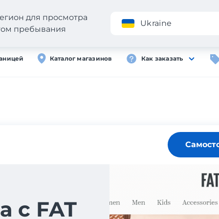
егион для просмотра
Приложение
Ukraine
стом пребывания
раницей
Каталог магазинов
Как заказать
Самост
а с FAT