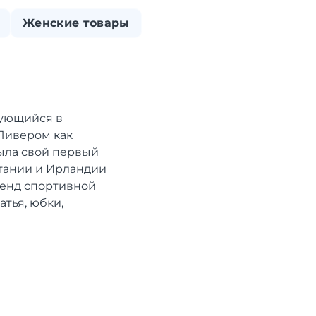
Женские товары
рующийся в
Ливером как
ыла свой первый
итании и Ирландии
ренд спортивной
тья, юбки,