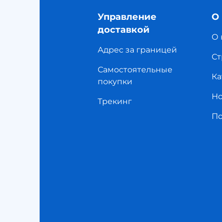
Управление
О
доставкой
О 
Адрес за границей
Ст
Самостоятельные
Ка
покупки
Но
Трекинг
П