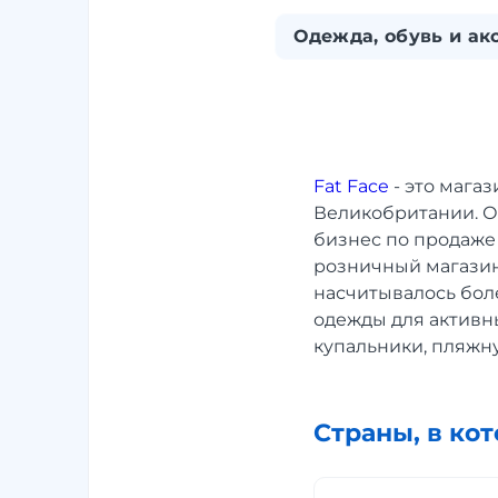
Одежда, обувь и ак
Fat Face
- это мага
Великобритании. О
бизнес по продаже
розничный магазин 
насчитывалось боле
одежды для активны
купальники, пляжну
Страны, в ко