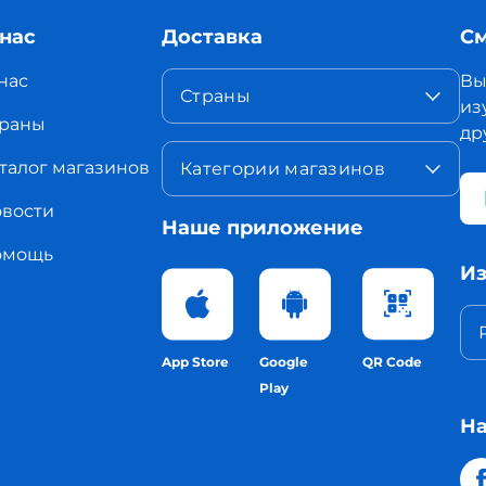
 нас
Доставка
См
нас
Вы
Страны
из
раны
др
талог магазинов
Категории магазинов
вости
Наше приложение
омощь
Из
App Store
Google
QR Code
Play
На