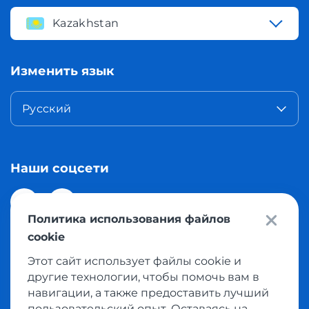
Kazakhstan
Изменить язык
Русский
Наши соцсети
Политика использования файлов
cookie
Этот сайт использует файлы cookie и
© 2026 Meest Shopping доставка покупок с интернет
другие технологии, чтобы помочь вам в
магазинов мира в Казахстан. Все права защищены
навигации, а также предоставить лучший
пользовательский опыт. Оставаясь на