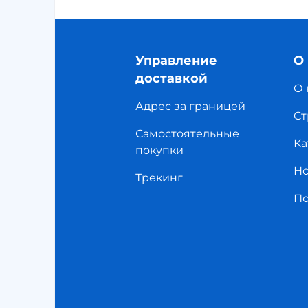
Управление
О
доставкой
О 
Адрес за границей
Ст
Самостоятельные
Ка
покупки
Но
Трекинг
П