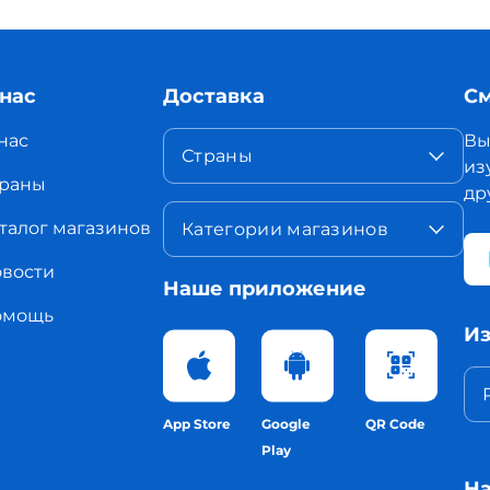
 нас
Доставка
См
нас
Вы
Страны
из
раны
др
талог магазинов
Категории магазинов
вости
Наше приложение
омощь
Из
App Store
Google
QR Code
Play
На