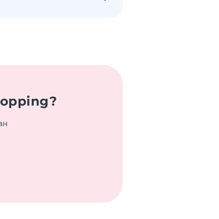
hopping?
ан