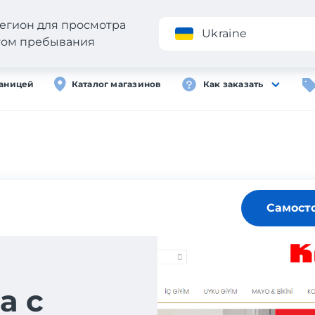
егион для просмотра
Приложение
Ukraine
стом пребывания
раницей
Каталог магазинов
Как заказать
Самост
а с