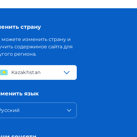
енить страну
 можете изменить страну и
учить содержимое сайта для
угого региона.
Kazakhstan
менить язык
Русский
ши соцсети