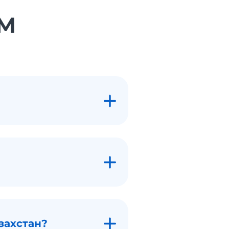
OM
захстан?