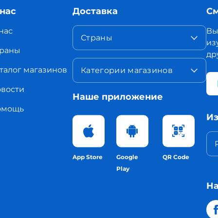
 нас
Доставка
См
нас
Вы
Страны
из
раны
др
талог магазинов
Категории магазинов
вости
Наше приложение
омощь
Из
App Store
Google
QR Code
Play
На