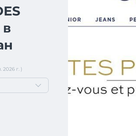
DES
 в
ан
2026 г. )