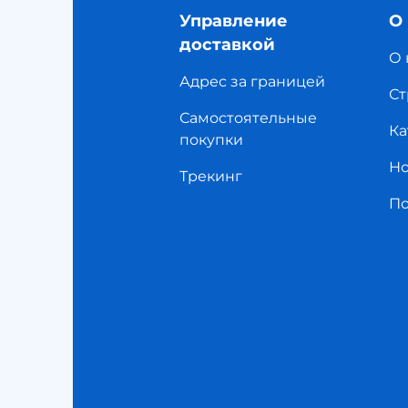
Управление
О
доставкой
О 
Адрес за границей
Ст
Самостоятельные
Ка
покупки
Но
Трекинг
П