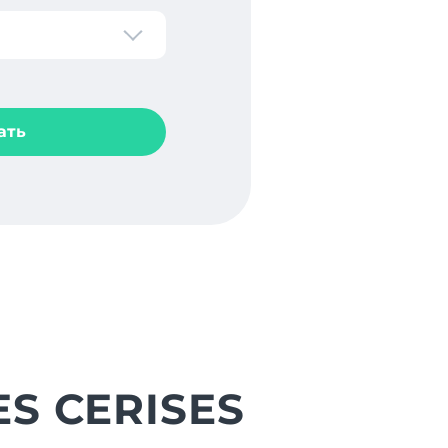
ать
ES CERISES