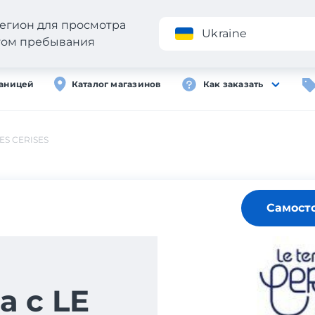
егион для просмотра
Приложение
Ukraine
стом пребывания
раницей
Каталог магазинов
Как заказать
ES CERISES
Самост
а с LE