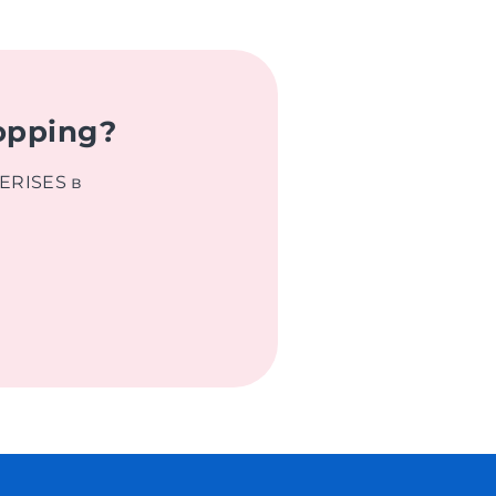
opping?
ERISES в