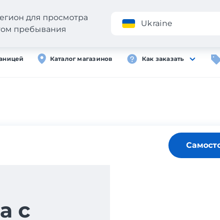
егион для просмотра
Приложение
Ukraine
стом пребывания
раницей
Каталог магазинов
Как заказать
Самост
а с