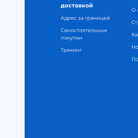
доставкой
О 
Адрес за границей
Ст
Самостоятельные
Ка
покупки
Но
Трекинг
П