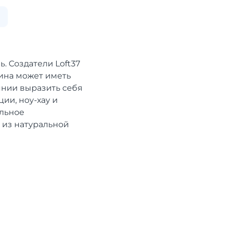
. Создатели Loft37
ина может иметь
янии выразить себя
ии, ноу-хау и
ельное
 из натуральной