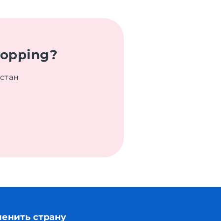
hopping?
хстан
енить страну