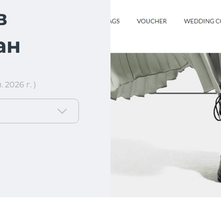
в
ан
2026 г. )