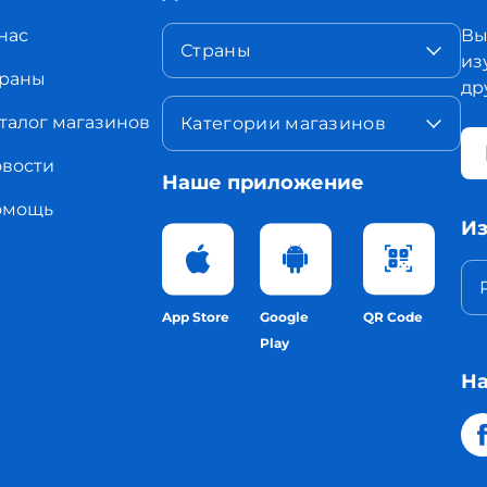
нас
Вы
Страны
из
раны
др
талог магазинов
Категории магазинов
вости
Наше приложение
омощь
Из
App Store
Google
QR Code
Play
На