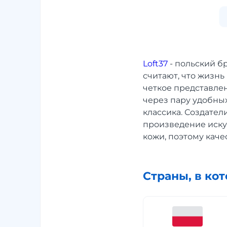
Loft37
- польский б
считают, что жизн
четкое представле
через пару удобных
классика. Создател
произведение иску
кожи, поэтому каче
Страны, в ко