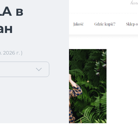
A в
ан
2026 г. )