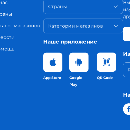
нас
Вы
Страны
из
раны
др
талог магазинов
Категории магазинов
вости
Наше приложение
омощь
Из
App Store
Google
QR Code
Play
На