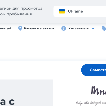
егион для просмотра
Приложение
Ukraine
стом пребывания
раницей
Каталог магазинов
Как заказать
Самост
а с