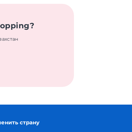
hopping?
захстан
енить страну