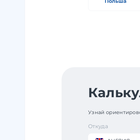
Польша
Кальку
Узнай ориентирово
Откуда