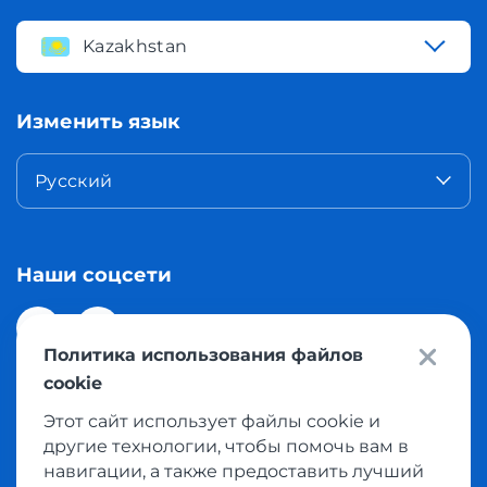
Kazakhstan
Изменить язык
Русский
Наши соцсети
Политика использования файлов
cookie
Этот сайт использует файлы cookie и
© 2026 Meest Shopping доставка покупок с интернет
другие технологии, чтобы помочь вам в
магазинов мира в Казахстан. Все права защищены
навигации, а также предоставить лучший