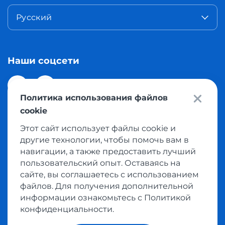
Русский
Наши соцсети
Политика использования файлов
cookie
Этот сайт использует файлы cookie и
© 2026 Meest Shopping доставка покупок с интернет
другие технологии, чтобы помочь вам в
магазинов мира в Казахстан. Все права защищены
навигации, а также предоставить лучший
пользовательский опыт. Оставаясь на
сайте, вы соглашаетесь с использованием
Политика конфиденциальности
файлов. Для получения дополнительной
Публичная оферта
информации ознакомьтесь с Политикой
Условия пользования сервисом выкупа товаров
конфиденциальности.