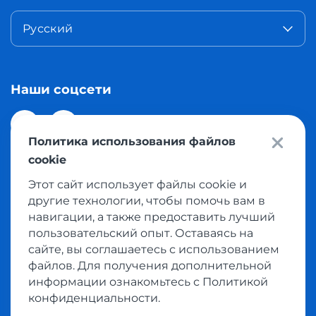
Русский
Наши соцсети
Политика использования файлов
cookie
Этот сайт использует файлы cookie и
© 2026 Meest Shopping доставка покупок с интернет
другие технологии, чтобы помочь вам в
магазинов мира в Казахстан. Все права защищены
навигации, а также предоставить лучший
пользовательский опыт. Оставаясь на
сайте, вы соглашаетесь с использованием
Политика конфиденциальности
файлов. Для получения дополнительной
Публичная оферта
информации ознакомьтесь с Политикой
Условия пользования сервисом выкупа товаров
конфиденциальности.