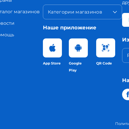
раны
др
талог магазинов
Категории магазинов
вости
Наше приложение
омощь
Из
App Store
Google
QR Code
Play
На
Полит