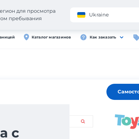
егион для просмотра
Приложение
Ukraine
стом пребывания
раницей
Каталог магазинов
Как заказать
Самост
а с