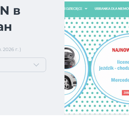
N в
ан
2026 г. )