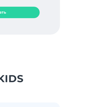
ать
KIDS