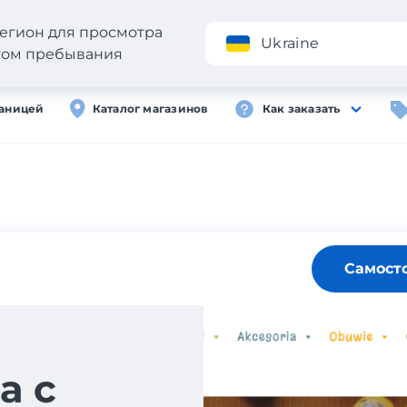
егион для просмотра
Приложение
Ukraine
стом пребывания
раницей
Каталог магазинов
Как заказать
Самост
а с