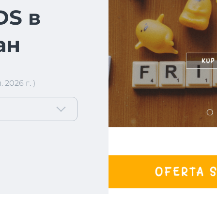
DS в
ан
2026 г. )