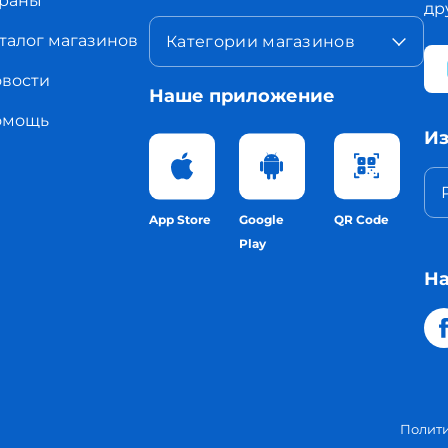
раны
др
талог магазинов
Категории магазинов
вости
Наше приложение
омощь
Из
App Store
Google
QR Code
Play
На
Полит