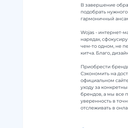
В завершение обра
подобрать нужного 
гармоничный ансамб
Wojas - интернет-м
нарядах, сфокусир
чем-то одном, не п
китча. Благо, диза
Приобрести брендо
Сэкономить на дос
официальном сайте 
уходу за конкретны
брендов, а мы все 
уверенность в точ
отслеживать в онл