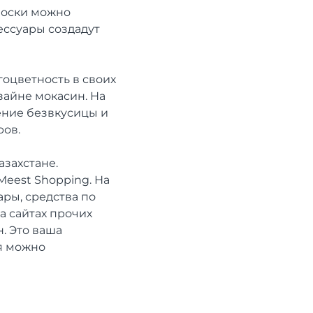
носки можно
ессуары создадут
гоцветность в своих
зайне мокасин. На
ение безвкусицы и
ров.
захстане.
eest Shopping. На
ары, средства по
а сайтах прочих
н. Это ваша
я можно