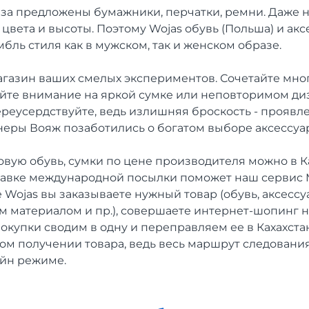
за предложены бумажники, перчатки, ремни. Даже 
цвета и высоты. Поэтому Wojas обувь (Польша) и акс
ль стиля как в мужском, так и женском образе.
агазин ваших смелых экспериментов. Сочетайте мно
уйте внимание на яркой сумке или неповторимом ди
ереусердствуйте, ведь излишняя броскость - проявл
йнеры Вояж позаботились о богатом выборе аксессуа
вую обувь, сумки по цене производителя можно в Ка
тавке международной посылки поможет наш сервис M
Wojas вы заказываете нужный товар (обувь, аксессу
м материалом и пр.), совершаете интернет-шопинг н
покупки сводим в одну и переправляем ее в Кахахста
ном получении товара, ведь весь маршрут следовани
айн режиме.