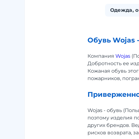
Одежда, о
Обувь Wojas 
Компания
Wojas
(П
Добротность ее изд
Кожаная обувь это
пожарников, погра
Приверженно
Wojas - обувь (Пол
поэтому изделия п
других брендов. Ве
рисков возврата, з