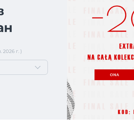
в
ан
2026 г. )