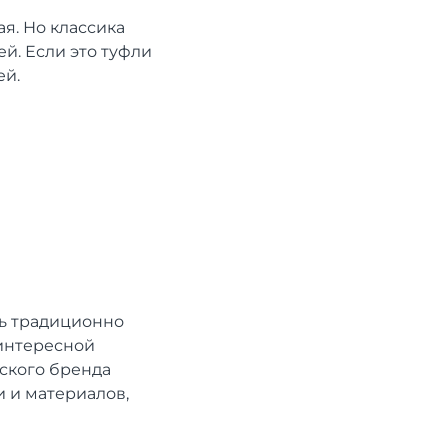
я. Но классика
й. Если это туфли
ей.
сь традиционно
 интересной
ского бренда
 и материалов,