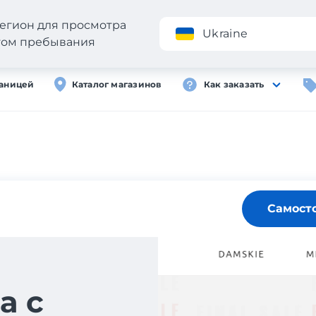
егион для просмотра
Приложение
Ukraine
стом пребывания
раницей
Каталог магазинов
Как заказать
Самост
а с