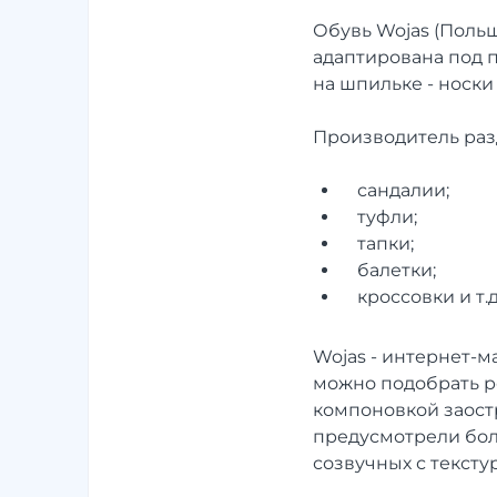
Обувь Wojas (Поль
адаптирована под 
на шпильке - носки
Производитель раз
сандалии;
туфли;
тапки;
балетки;
кроссовки и т.д
Wojas - интернет-
можно подобрать ре
компоновкой заост
предусмотрели бол
созвучных с текст