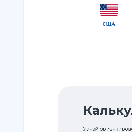
США
Кальку
Узнай ориентирово