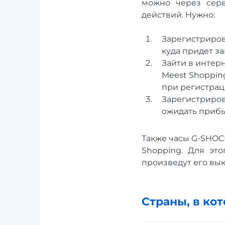
можно через серв
действий. Нужно:
Зарегистрирова
куда придет з
Зайти в интер
Meest Shoppin
при регистрац
Зарегистрирова
ожидать прибы
Также часы G-SHOC
Shopping. Для это
произведут его выку
Страны, в ко