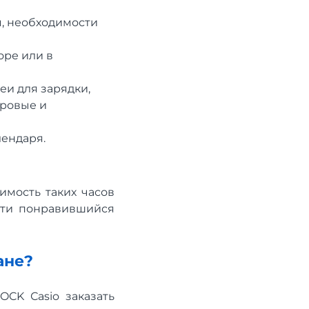
м, необходимости
оре или в
еи для зарядки,
фровые и
лендаря.
имость таких часов
сти понравившийся
ане?
OCK Сasio заказать