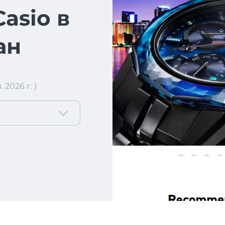
asio в
ан
2026 г. )