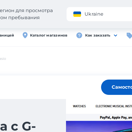
егион для просмотра
Приложение
Ukraine
стом пребывания
раницей
Каталог магазинов
Как заказать
sio
Самост
а с G-