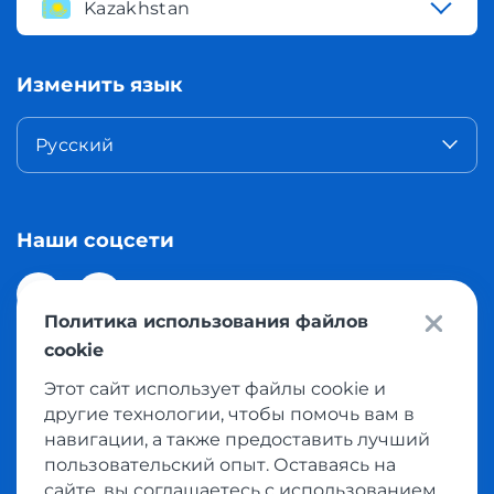
Kazakhstan
Изменить язык
Русский
Наши соцсети
Политика использования файлов
cookie
Этот сайт использует файлы cookie и
© 2026 Meest Shopping доставка покупок с интернет
другие технологии, чтобы помочь вам в
магазинов мира в Казахстан. Все права защищены
навигации, а также предоставить лучший
пользовательский опыт. Оставаясь на
сайте, вы соглашаетесь с использованием
Политика конфиденциальности