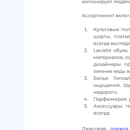
импонирует людям, 
Ассортимент включ
Культовые пол
шорты, плать
всегда выглядя
Lacoste обувь
материалов, о
дизайнеры пр
зимние кеды в
Белье. Гипо
ощущения. Уд
недорого.
Парфюмерия. Д
Аксессуары. Ч
всегда.
Люксовая
одежда