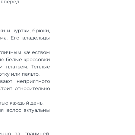
 вперед.
и и куртки, брюки,
ма. Его владельцы
тличным качеством
ие белые кроссовки
м платьем. Теплые
тку или пальто.
вают неприятного
Стоит относительно
тью каждый день.
ля волос актуальны
нно за границей.