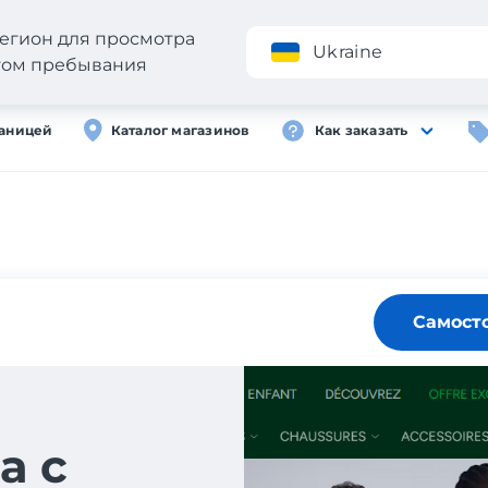
егион для просмотра
Приложение
Ukraine
стом пребывания
раницей
Каталог магазинов
Как заказать
Самост
а с