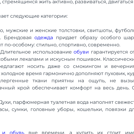
стремящимся жить активно, развиваться, двигаться
ает следующие категории:
о, мужские и женские толстовки, свитшоты, футболк
я. Брендовая
одежда
придает образу особого шар
т по-особому: стильно, спортивно, современно.
. Длительное использование
обуви
гарантируется о
собыми лекалами и искусным пошивом. Классическ
едлагают носить даже со смокингом и вечерни
 холодное время гармонично дополняют пуховик, кур
аллергенные ткани приятны на ощупь, не вызы
ачный крой обеспечивает комфорт на весь день. 
ухи, парфюмерная туалетная вода наполнят свежес
асы, сумки, головные уборы, кошельки, повязки д
 и обувь
вне времени, а купить их стоит име