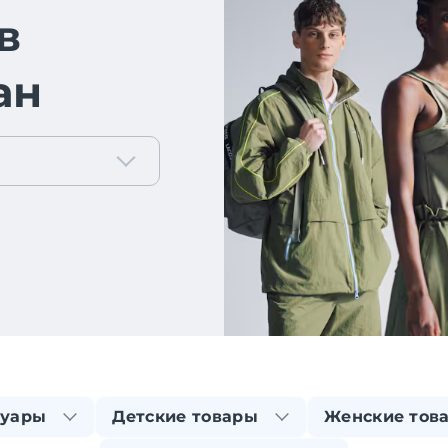
в
ан
суары
Детские товары
Женские тов