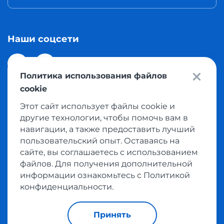
Наши соцсети
Политика использования файлов
cookie
Этот сайт использует файлы cookie и
© 2026 Meest Shopping доставка покупок с интернет
другие технологии, чтобы помочь вам в
магазинов мира в Казахстан. Все права защищены
навигации, а также предоставить лучший
пользовательский опыт. Оставаясь на
сайте, вы соглашаетесь с использованием
Политика конфиденциальности
файлов. Для получения дополнительной
Публичная оферта
информации ознакомьтесь с Политикой
Условия пользования сервисом выкупа товаров
конфиденциальности.
Принять