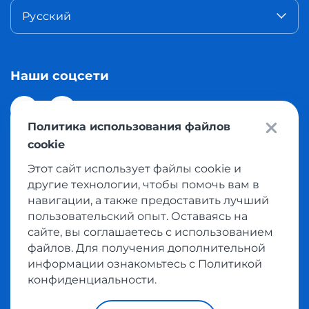
Русский
Наши соцсети
Политика использования файлов
cookie
Этот сайт использует файлы cookie и
© 2026 Meest Shopping доставка покупок с интернет
другие технологии, чтобы помочь вам в
магазинов мира в Казахстан. Все права защищены
навигации, а также предоставить лучший
пользовательский опыт. Оставаясь на
сайте, вы соглашаетесь с использованием
Политика конфиденциальности
файлов. Для получения дополнительной
Публичная оферта
информации ознакомьтесь с Политикой
Условия пользования сервисом выкупа товаров
конфиденциальности.