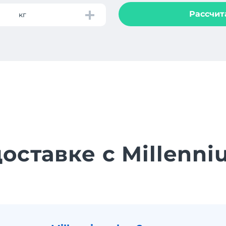
Рассчит
кг
доставке с Millenn