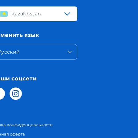
Kazakhstan
менить язык
Русский
ши соцсети
ика конфиденциальности
чная оферта