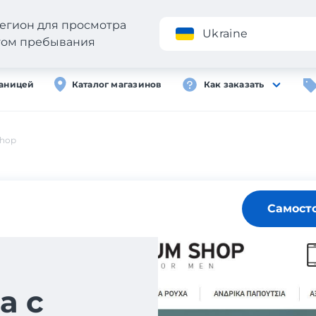
егион для просмотра
Приложение
Ukraine
стом пребывания
раницей
Каталог магазинов
Как заказать
shop
Самост
а с