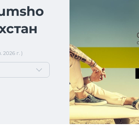
iumsho
ахстан
2026 г. )