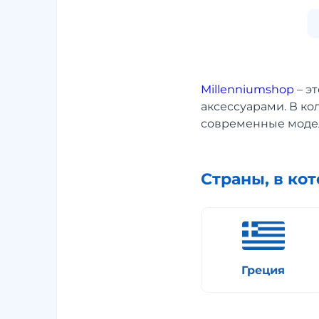
Millenniumshop
– э
аксессуарами. В ко
современные модел
Страны, в ко
Греция