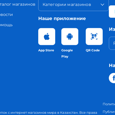
талог магазинов
Категории магазинов
вости
Наше приложение
омощь
Из
App Store
Google
QR Code
Play
На
Полит
Публи
упок с интернет магазинов мира в Казахстан. Все права