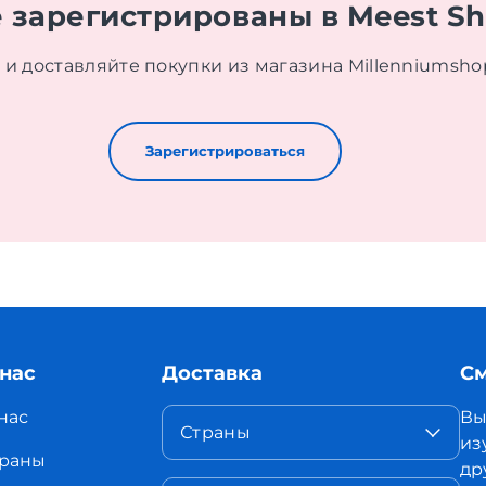
 зарегистрированы в Meest S
и доставляйте покупки из магазина Millenniumsho
Зарегистрироваться
 нас
Доставка
См
нас
Вы
Страны
из
раны
др