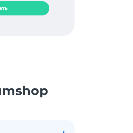
ать
iumshop