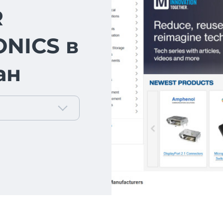
R
NICS в
ан