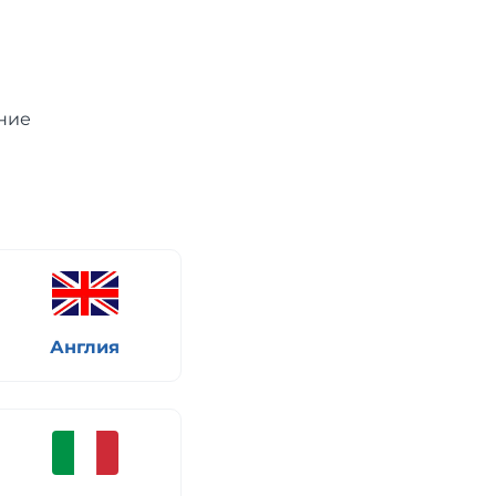
ние
Англия