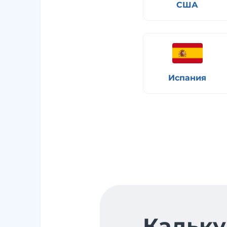
США
Испания
Кальку