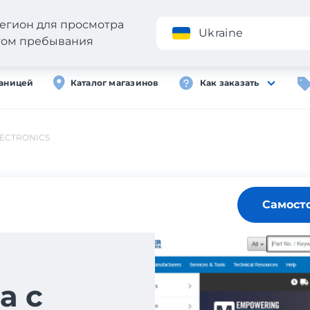
егион для просмотра
Приложение
Ukraine
стом пребывания
раницей
Каталог магазинов
Как заказать
ECTRONICS
Самост
а с