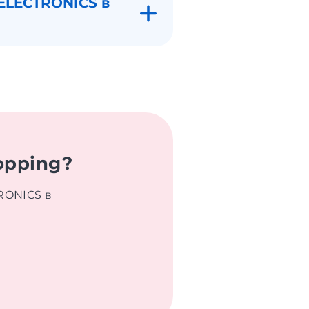
ELECTRONICS в
opping?
RONICS в