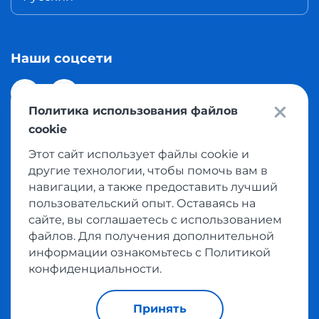
Наши соцсети
Политика использования файлов
cookie
Этот сайт использует файлы cookie и
© 2026 Meest Shopping доставка покупок с интернет
другие технологии, чтобы помочь вам в
магазинов мира в Казахстан. Все права защищены
навигации, а также предоставить лучший
пользовательский опыт. Оставаясь на
сайте, вы соглашаетесь с использованием
Политика конфиденциальности
файлов. Для получения дополнительной
Публичная оферта
информации ознакомьтесь с Политикой
Условия пользования сервисом выкупа товаров
конфиденциальности.
Принять