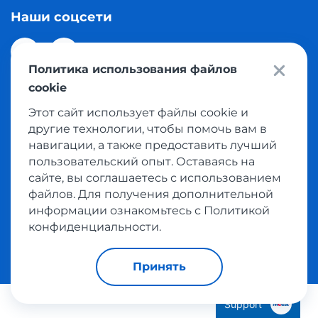
Наши соцсети
Политика использования файлов
cookie
Этот сайт использует файлы cookie и
© 2026 Meest Shopping доставка покупок с интернет
другие технологии, чтобы помочь вам в
магазинов мира в Казахстан. Все права защищены
навигации, а также предоставить лучший
пользовательский опыт. Оставаясь на
сайте, вы соглашаетесь с использованием
Политика конфиденциальности
файлов. Для получения дополнительной
Публичная оферта
информации ознакомьтесь с Политикой
Условия пользования сервисом выкупа товаров
конфиденциальности.
Принять
Support