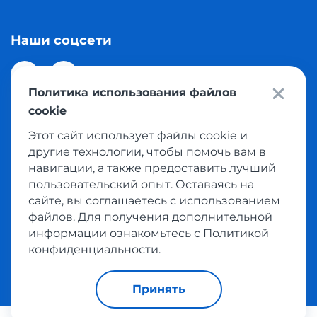
Наши соцсети
Политика использования файлов
cookie
Этот сайт использует файлы cookie и
© 2026 Meest Shopping доставка покупок с интернет
другие технологии, чтобы помочь вам в
магазинов мира в Казахстан. Все права защищены
навигации, а также предоставить лучший
пользовательский опыт. Оставаясь на
сайте, вы соглашаетесь с использованием
Политика конфиденциальности
файлов. Для получения дополнительной
Публичная оферта
информации ознакомьтесь с Политикой
Условия пользования сервисом выкупа товаров
конфиденциальности.
Принять