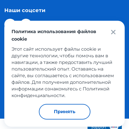
Наши соцсети
Политика использования файлов
cookie
Этот сайт использует файлы cookie и
© 2026 Meest Shopping доставка покупок с интернет
другие технологии, чтобы помочь вам в
магазинов мира в Казахстан. Все права защищены
навигации, а также предоставить лучший
пользовательский опыт. Оставаясь на
сайте, вы соглашаетесь с использованием
Политика конфиденциальности
файлов. Для получения дополнительной
Публичная оферта
информации ознакомьтесь с Политикой
Условия пользования сервисом выкупа товаров
конфиденциальности.
Принять
Support