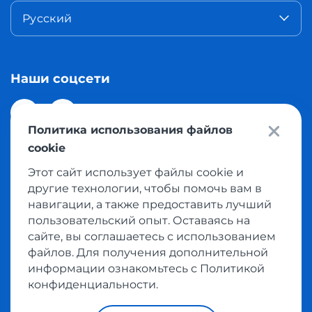
Русский
Наши соцсети
Политика использования файлов
cookie
Этот сайт использует файлы cookie и
© 2026 Meest Shopping доставка покупок с интернет
другие технологии, чтобы помочь вам в
магазинов мира в Казахстан. Все права защищены
навигации, а также предоставить лучший
пользовательский опыт. Оставаясь на
сайте, вы соглашаетесь с использованием
Политика конфиденциальности
файлов. Для получения дополнительной
Публичная оферта
информации ознакомьтесь с Политикой
Условия пользования сервисом выкупа товаров
конфиденциальности.