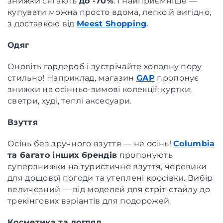
знижки сягають
до -70%
. І найприємніше —
купувати можна просто вдома, легко й вигідно,
з доставкою від
Meest Shopping
.
Одяг
Оновіть гардероб і зустрічайте холодну пору
стильно! Наприклад, магазин
GAP
пропонує
знижки на осінньо-зимові колекції: куртки,
светри, худі, теплі аксесуари.
Взуття
Осінь без зручного взуття — не осінь!
Columbia
та багато інших брендів
пропонують
суперзнижки на туристичне взуття, черевики
для дощової погоди та утеплені кросівки. Вибір
величезний — від моделей для стріт-стайлу до
трекінгових варіантів для подорожей.
Косметика та догляд