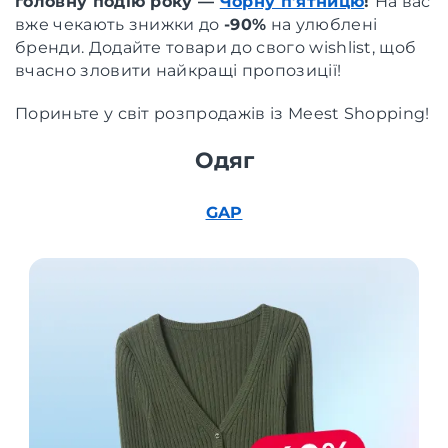
головну подію року —
Чорну п’ятницю
!
На вас
вже чекають знижки до
-90%
на улюблені
бренди. Додайте товари до свого wishlist, щоб
вчасно зловити найкращі пропозиції!
Пориньте у світ розпродажів із Meest Shopping!
Одяг
GAP