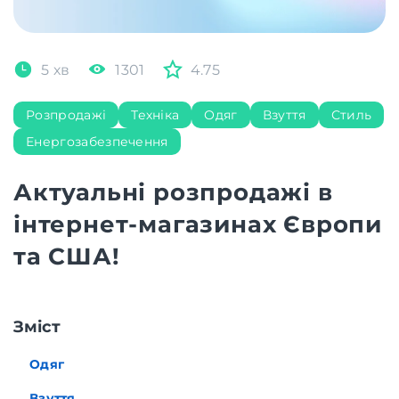
5 хв
1301
4.75
Розпродажі
Техніка
Одяг
Взуття
Стиль
Енергозабезпечення
Актуальні розпродажі в
інтернет-магазинах Європи
та США!
Зміст
Одяг
Взуття