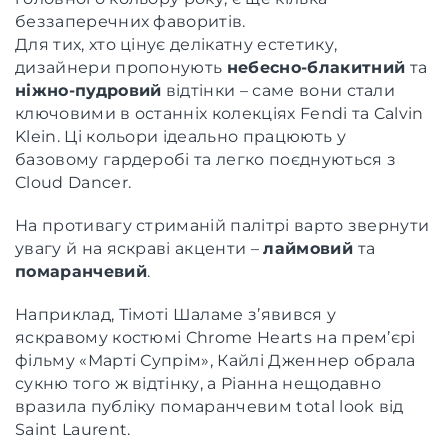
беззаперечних фаворитів.
Для тих, хто цінує делікатну естетику,
дизайнери пропонують
небесно-блакитний
та
ніжно-пудровий
відтінки – саме вони стали
ключовими в останніх колекціях Fendi та Calvin
Klein. Ці кольори ідеально працюють у
базовому гардеробі та легко поєднуються з
Cloud Dancer.
На противагу стриманій палітрі варто звернути
увагу й на яскраві акценти –
лаймовий
та
помаранчевий
.
Наприклад, Тімоті Шаламе з’явився у
яскравому костюмі Chrome Hearts на прем’єрі
фільму «Марті Супрім», Кайлі Дженнер обрала
сукню того ж відтінку, а Ріанна нещодавно
вразила публіку помаранчевим total look від
Saint Laurent.