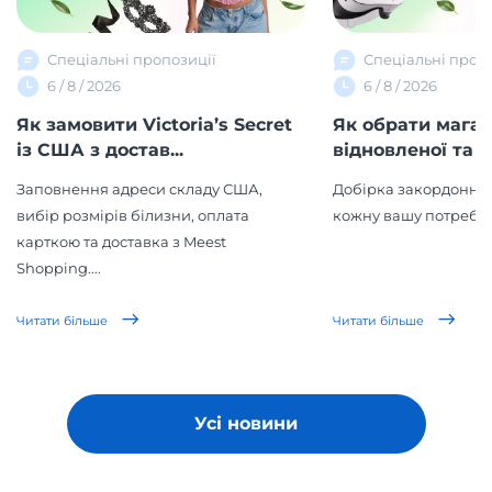
Спеціальні пропозиції
Спеціальні проп
6 / 8 / 2026
6 / 8 / 2026
Як замовити Victoria’s Secret
Як обрати мага
із США з достав...
відновленої та в
Заповнення адреси складу США,
Добірка закордонних
вибір розмірів білизни, оплата
кожну вашу потребу!
карткою та доставка з Meest
Shopping....
Читати більше
Читати більше
Усі новини