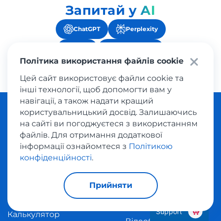
Запитай у AI
ChatGPT
Perplexity
Grok
AI Overviews
Політика використання файлів cookie
Claude
Цей сайт використовує файли cookie та
інші технології, щоб допомогти вам у
навігації, а також надати кращий
користувальницький досвід. Залишаючись
Управління
Клієнтам
на сайті ви погоджуєтеся з використанням
доставкою
файлів. Для отримання додаткової
Про нас
інформації ознайомтеся з
Політикою
Адреса за кордоном
конфіденційності
.
Країни
Викуп товарів
Каталог магазинів
Прийняти
Трекінг
Блог
Support
Калькулятор