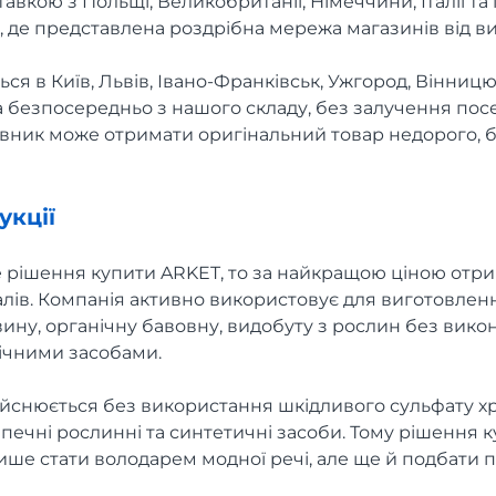
авкою з Польщі, Великобританії, Німеччини, Італії та
, де представлена роздрібна мережа магазинів від в
ся в Київ, Львів, Івано-Франківськ, Ужгород, Вінниц
та безпосередньо з нашого складу, без залучення пос
овник може отримати оригінальний товар недорого, 
укції
 рішення купити ARKET, то за найкращою ціною отр
алів. Компанія активно використовує для виготовленн
ну, органічну бавовну, видобуту з рослин без вик
ічними засобами.
йснюється без використання шкідливого сульфату хр
печні рослинні та синтетичні засоби. Тому рішення 
ише стати володарем модної речі, але ще й подбати п