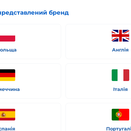
 представлений бренд
ольща
Англія
меччина
Італія
спанія
Португал