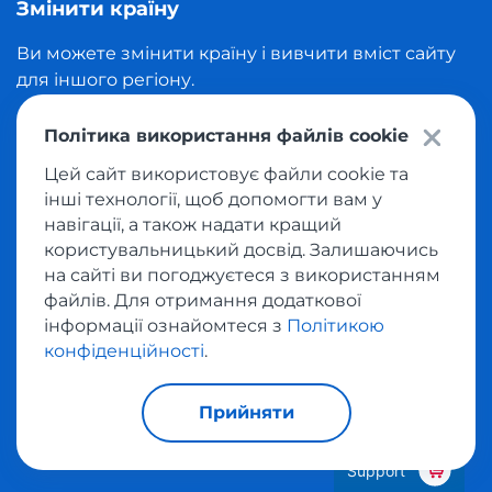
Змінити країну
Ви можете змінити країну і вивчити вміст сайту
для іншого регіону.
Політика використання файлів cookie
Ukraine
Цей сайт використовує файли cookie та
інші технології, щоб допомогти вам у
Змінити мову
навігації, а також надати кращий
користувальницький досвід. Залишаючись
на сайті ви погоджуєтеся з використанням
Українська
файлів. Для отримання додаткової
інформації ознайомтеся з
Політикою
конфіденційності
.
Соцмережі
Прийняти
Support