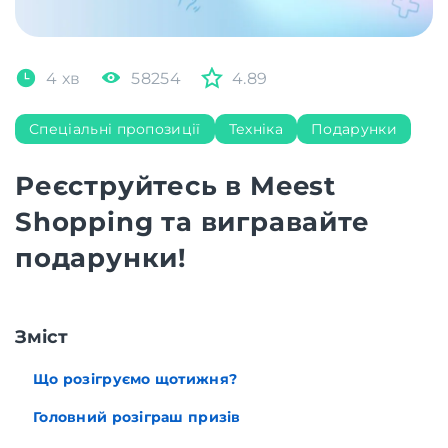
4 хв
58254
4.89
Спеціальні пропозиції
Техніка
Подарунки
Реєструйтесь в Meest
Shopping та вигравайте
подарунки!
Зміст
Що розігруємо щотижня?
Головний розіграш призів