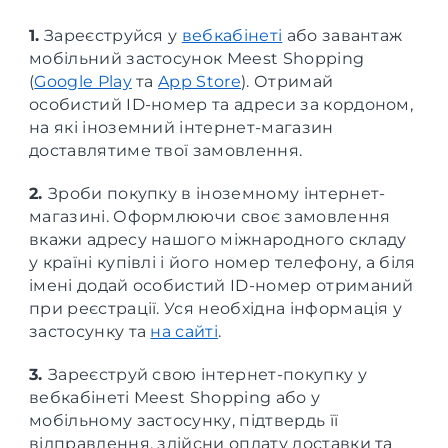
1.
Зареєструйся у
вебкабінеті
або завантаж
мобільний застосунок Meest Shopping
(
Google Play
та
App Store
). Отримай
особистий ID-номер та адреси за кордоном,
на які іноземний інтернет-магазин
доставлятиме твої замовлення.
2.
Зроби покупку в іноземному інтернет-
магазині. Оформлюючи своє замовлення
вкажи адресу нашого міжнародного складу
у країні купівлі і його номер телефону, а біля
імені додай особистий ID-номер отриманий
при реєстрації. Уся необхідна інформація у
застосунку та
на сайті
.
3.
Зареєструй свою інтернет-покупку у
вебкабінеті Meest Shopping або у
мобільному застосунку, підтвердь її
відправлення, здійсни оплату доставки та