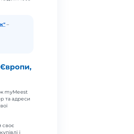
к"
–
 Європи,
ок myMeest
р та адреси
вої
 своє
упівлі і