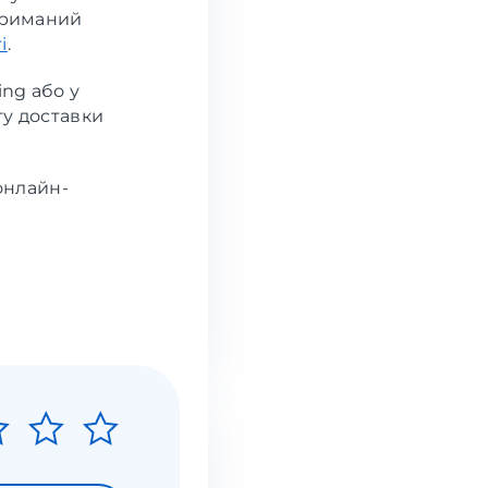
отриманий
і
.
ing або у
ту доставки
онлайн-