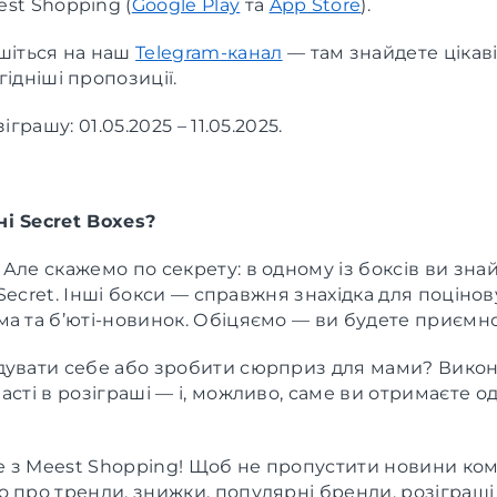
st Shopping (
Google Play
та
App Store
).
шіться на наш
Telegram-канал
— там знайдете цікав
ідніші пропозиції.
іграшу: 01.05.2025 – 11.05.2025.
і Secret Boxes?
Але скажемо по секрету: в одному із боксів ви зна
’s Secret. Інші бокси — справжня знахідка для поціно
а та б’юті-новинок. Обіцяємо — ви будете приємно
дувати себе або зробити сюрприз для мами? Викон
асті в розіграші — і, можливо, саме ви отримаєте о
!
 з Meest Shopping! Щоб не пропустити новини комп
 про тренди, знижки, популярні бренди, розіграші