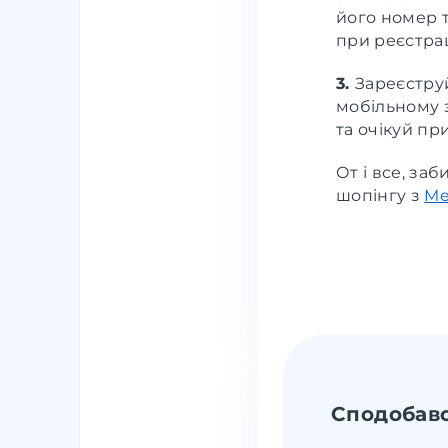
його номер 
при реєстрац
3.
Зареєструй
мобільному з
та очікуй пр
От і все, за
шопінгу з
Me
Сподобавс