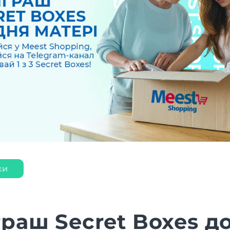
ки
граш Secret Boxes д