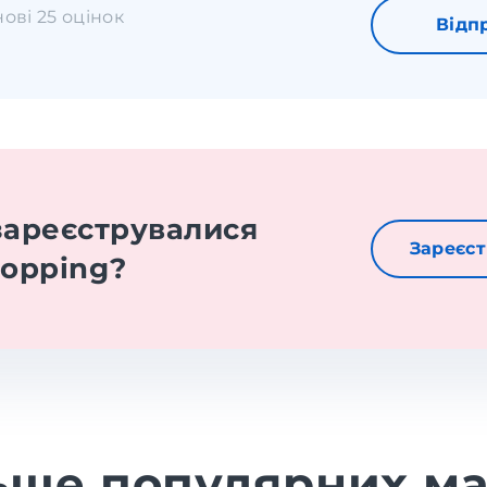
нові 25 оцінок
Відп
зареєструвалися
Зареєст
hopping?
ьше популярних ма