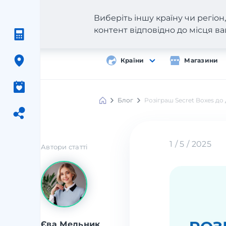
Виберіть іншу країну чи регіо
контент відповідно до місця 
Країни
Магазини
Блог
Розіграш Secret Boxes до 
1 / 5 / 2025
Автори статті
Єва Мельник