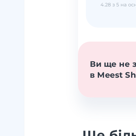
4.28 з 5 на ос
Ви ще не 
в Meest S
Ще біл