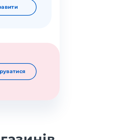
равити
руватися
газинів