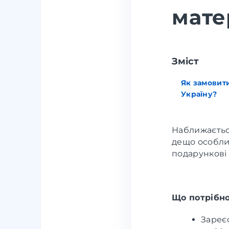
мате
Зміст
Як замовити
Україну?
Наближається
дещо особлив
подарункові 
Що потрібно
Зареє