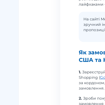
лайфхаками 
На сайті 
зручний і
пропозиці
Як замо
США та К
1.
Зареєстру
Shopping (
Go
за кордоном,
замовлення.
2.
Зроби пок
замовлення в