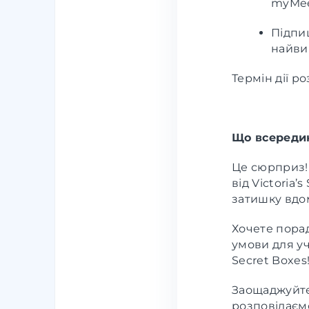
myMee
Підпи
найвиг
Термін дії роз
Що всередин
Це сюрприз! 
від Victoria
затишку вдом
Хочете пора
умови для уч
Secret Boxes
Заощаджуйте
розповідаємо