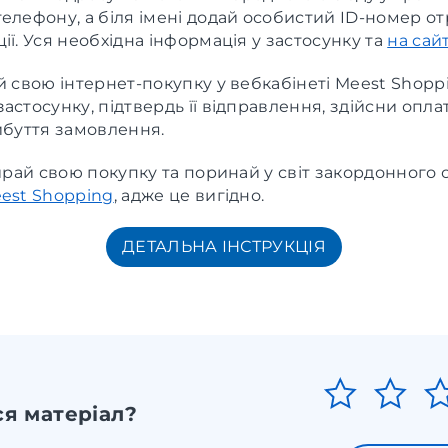
телефону, а біля імені додай особистий ID-номер 
ії. Уся необхідна інформація у застосунку та
на сайт
 свою інтернет-покупку у вебкабінеті Meest Shopp
астосунку, підтвердь її відправлення, здійсни опла
ибуття замовлення.
бирай свою покупку та поринай у світ закордонного 
est Shopping
, адже це вигідно.
ДЕТАЛЬНА ІНСТРУКЦІЯ
я матеріал?