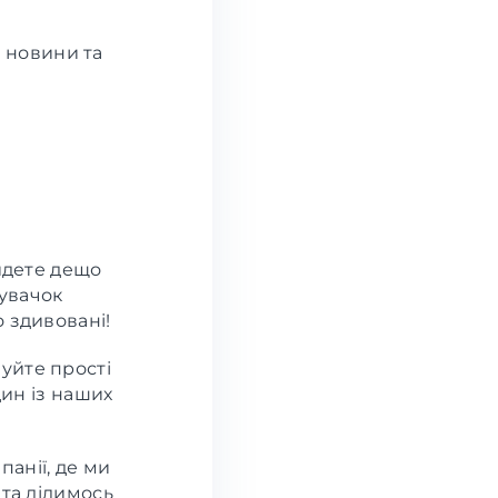
і новини та
йдете дещо
вувачок
 здивовані!
уйте прості
дин із наших
анії, де ми
 та ділимось