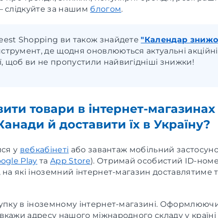
– слідкуйте за нашим
блогом
.
Meest Shopping ви також знайдете
"Календар знижо
нструмент, де щодня оновлюються актуальні акційні
ї, щоб ви не пропустили найвигідніші знижки!
вити товари в інтернет-магазинах
анади й доставити їх в Україну?
йся у
вебкабінеті
або завантаж мобільний застосун
ogle Play
та
App Store
). Отримай особистий ID-номе
 на які іноземний інтернет-магазин доставлятиме т
упку в іноземному інтернет-магазині. Оформлюючи
кажи адресу нашого міжнародного складу у країні к