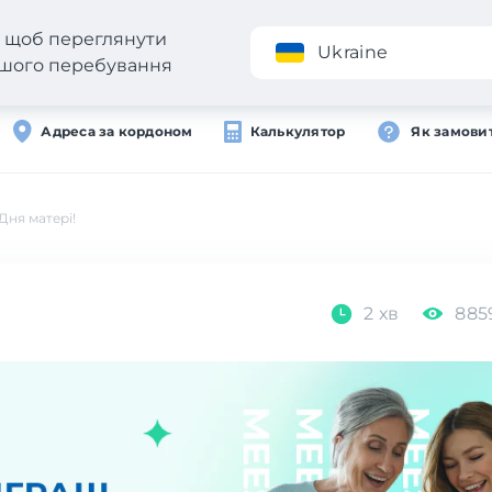
н, щоб переглянути
Додаток
Ukraine
вашого перебування
Адреса за кордоном
Калькулятор
Як замови
Дня матері!
2 хв
885