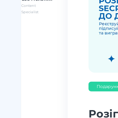
Content
Specialist
Подарун
Розі