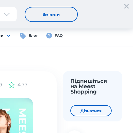
Реєстрація
Вхід
UA
Змінити
ти
Блог
FAQ
Підпишіться
9
4.77
на Meest
Shopping
Дізнатися