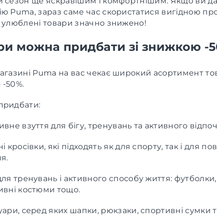
й сезон ще яскравішим і комфортнішим. Якщо ви д
ію Puma, зараз саме час скористатися вигідною пр
а улюблені товари значно знижено!
ари можна придбати зі знижкою -
агазині Puma на вас чекає широкий асортимент тов
 -50%.
придбати:
вне взуття для бігу, тренувань та активного відпо
і кросівки, які підходять як для спорту, так і для п
я.
ля тренувань і активного способу життя: футболки,
ивні костюми тощо.
ари, серед яких шапки, рюкзаки, спортивні сумки т