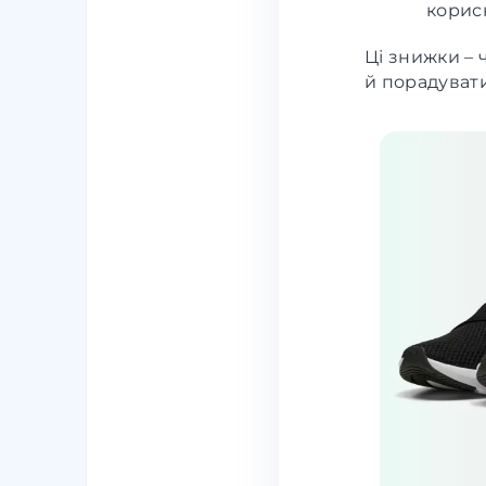
корисн
Ці знижки – 
й порадуват