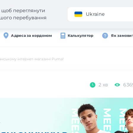
н, щоб переглянути
Додаток
Ukraine
вашого перебування
Адреса за кордоном
Калькулятор
Як замови
анському інтернет-магазині Puma!
2 хв
636