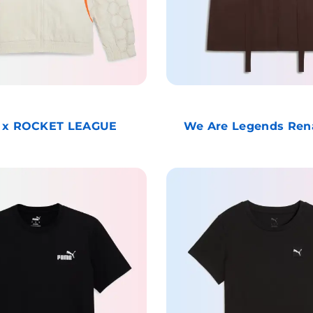
 x ROCKET LEAGUE
We Are Legends Ren