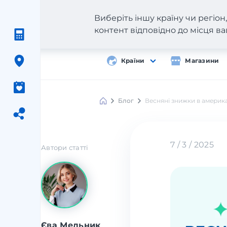
Виберіть іншу країну чи регіо
контент відповідно до місця 
Країни
Магазини
Блог
Весняні знижки в америк
7 / 3 / 2025
Автори статті
Єва Мельник