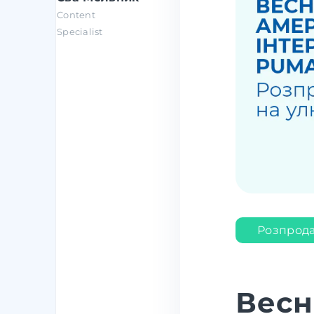
Content
Specialist
Розпрода
Весн