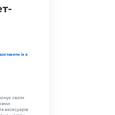
т-
оставити їх в
понує своїм
нами.
та аксесуарів