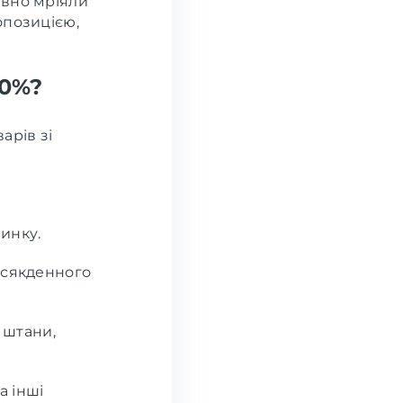
авно мріяли
опозицією,
50%?
арів зі
чинку.
овсякденного
 штани,
а інші