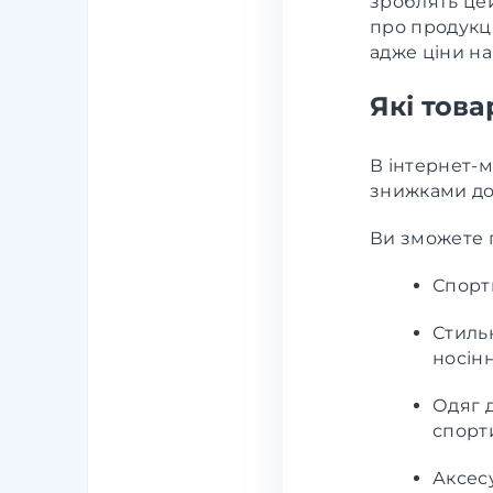
зроблять це
про продукц
адже ціни н
Які тов
В інтернет-м
знижками до
Ви зможете 
Спорти
Стильн
носінн
Одяг д
спорт
Аксесу