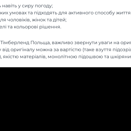
навіть у сиру погоду;
яких умовах та підходять для активного способу життя
я чоловіків, жінок та дітей;
елі та кольорові рішення.
імберленд Польща, важливо звернути уваги на оригі
 від оригіналу можна за вартістю (таке взуття підозр
, якістю матеріалів, монолітною підошвою та шкірян