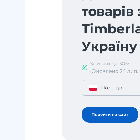
товарів 
Timberl
Україну
Знижки до 30%
(Оновлено 24 лип. 2
Польща
Перейти на сайт