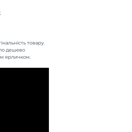
;
нальність товару.
іло дешево
им ярличком.