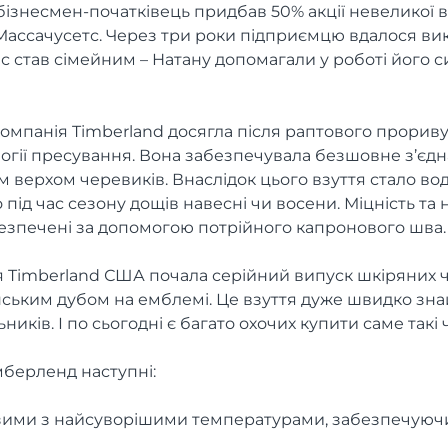
і бізнесмен-початківець придбав 50% акції невеликої в
Массачусетс. Через три роки підприємцю вдалося в
с став сімейним – Натану допомагали у роботі його с
компанія Timberland досягла після раптового прориву
логії пресування. Вона забезпечувала безшовне з’єд
м верхом черевиків. Внаслідок цього взуття стало 
під час сезону дощів навесні чи восени. Міцність та 
езпечені за допомогою потрійного капронового шва.
ія Timberland США почала серійний випуск шкіряних 
нським дубом на емблемі. Це взуття дуже швидко зн
иків. І по сьогодні є багато охочих купити саме такі
мберленд наступні:
 зими з найсуворішими температурами, забезпечуючи