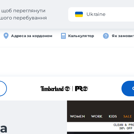
н, щоб переглянути
Додаток
Ukraine
вашого перебування
Адреса за кордоном
Калькулятор
Як замови
а