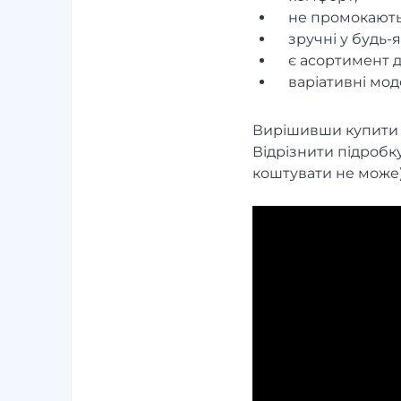
не промокають 
зручні у будь-
є асортимент дл
варіативні мод
Вирішивши купити Т
Відрізнити підробку
коштувати не може)