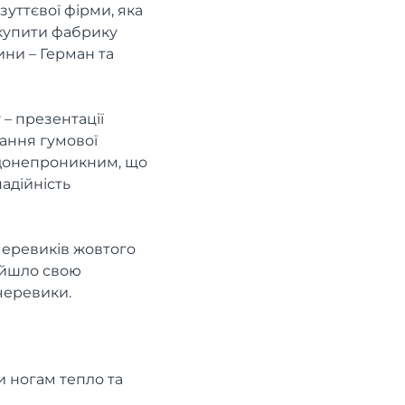
зуттєвої фірми, яка
икупити фабрику
ини – Герман та
 – презентації
нання гумової
водонепроникним, що
надійність
черевиків жовтого
айшло свою
 черевики.
 ногам тепло та