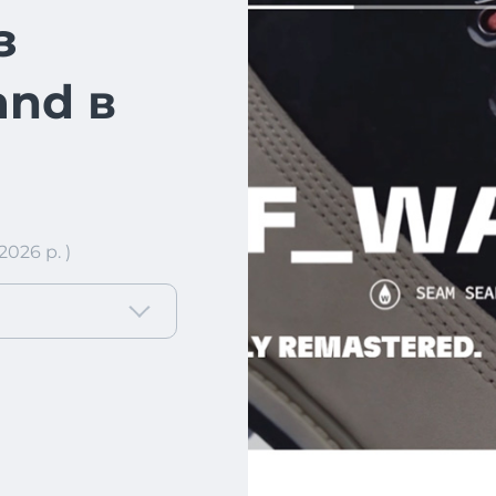
з
and в
026 р. )