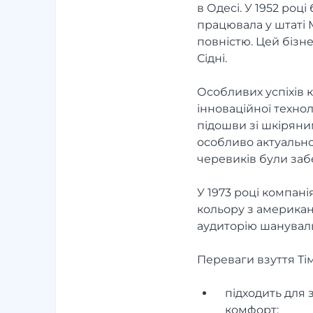
в Одесі. У 1952 роц
працювала у штаті 
повністю. Цей бізне
Сідні.
Особливих успіхів 
інноваційної техно
підошви зі шкіряни
особливо актуально 
черевиків були заб
У 1973 році компан
кольору з америка
аудиторію шанувальн
Переваги взуття Ті
підходить для
комфорт;