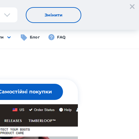
Реєстрація
Вхід
UA
Змінити
ти
Блог
FAQ
Самостійні покупки