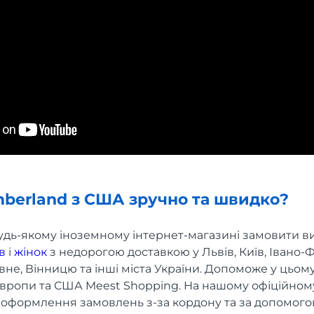
mberland з США зручно та швидко?
удь-якому іноземному інтернет-магазині замовити в
в
і
жінок
з недорогою доставкою у Львів, Київ, Івано-Ф
івне, Вінницю та інші міста України. Допоможе у цьом
вропи та США Meest Shopping. На нашому офіційном
 оформлення замовлень з-за кордону та за допомого