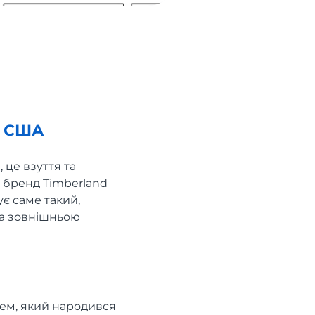
d США
 це взуття та
 бренд Timberland
є саме такий,
та зовнішньою
ем, який народився