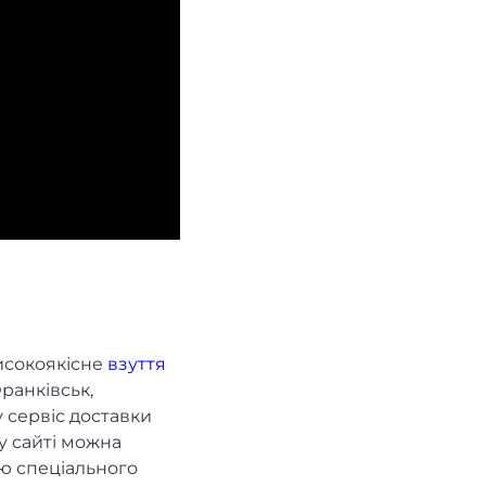
исокоякісне
взуття
ранківськ,
у сервіс доставки
у сайті можна
ю спеціального