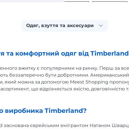
Одяг, взуття та аксесуари
тя та комфортний одяг від Timberlan
енного вжитку є популярними на ринку. Перш за все,
мають беззаперечно бути добротними. Американський
, який можна за допомогою Meest Shopping пропону
сортимент, що відрізняється якістю, довговічністю 
о виробника Timberland?
nd заснована єврейським емігрантом Натаном Шварц