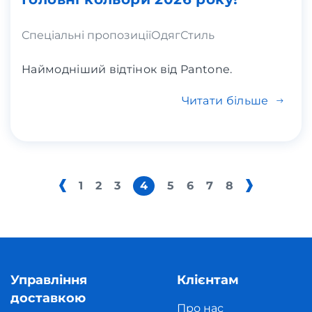
Спеціальні пропозиції
Одяг
Стиль
Наймодніший відтінок від Pantone.
Читати більше
1
2
3
4
5
6
7
8
Управління
Клієнтам
доставкою
Про нас