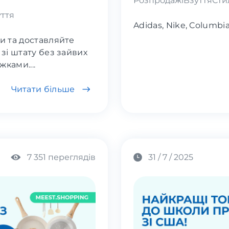
Розпродажі
Взуття
Сти
ття
Adidas, Nike, Columbi
и та доставляйте
зі штату без зайвих
жками....
Читати більше
7 351 переглядів
31 / 7 / 2025