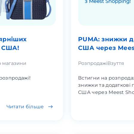
ярніших
PUMA: знижки до
х США!
США через Mees
 магазини
Розпродажі
Взуття
 розпродажі!
Встигни на розпрода
знижки та додаткові 
США через Meest Shop
Читати більше