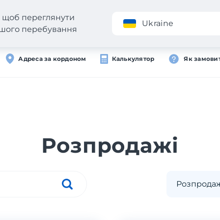
н, щоб переглянути
Додаток
Ukraine
вашого перебування
Адреса за кордоном
Калькулятор
Як замови
Розпродажі
Розпродаж