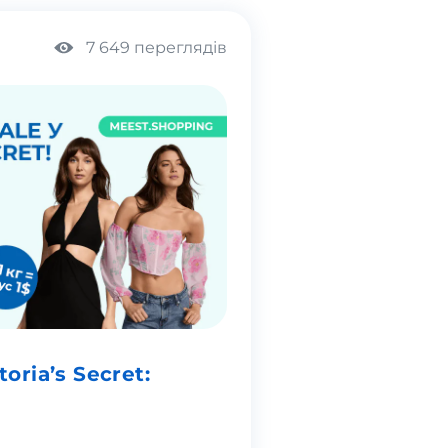
7 649 переглядів
oria’s Secret:
!