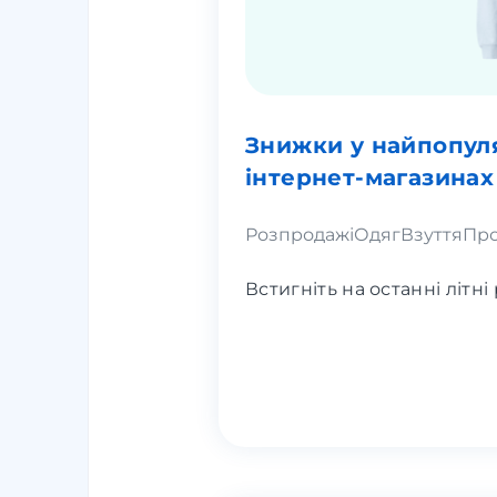
Знижки у найпопул
інтернет-магазина
Розпродажі
Одяг
Взуття
Про
Встигніть на останні літні