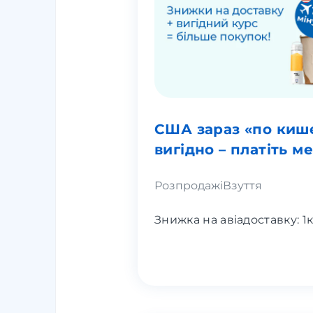
США зараз «по кише
вигідно – платіть м
Розпродажі
Взуття
Знижка на авіадоставку: 1к