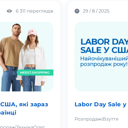
6 311 переглядів
29 / 8 / 2025
 США, які зараз
Labor Day Sale 
аїнці
Розпродажі
Взуття
родажі
Техніка
Одяг