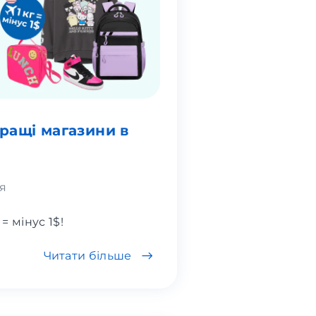
кращі магазини в
я
 = мінус 1$!
Читати більше