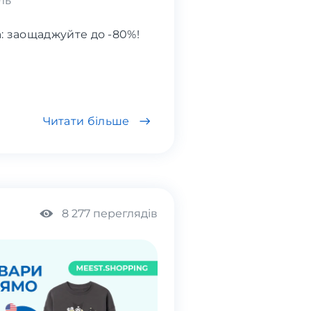
ль
a: заощаджуйте до -80%!
Читати більше
8 277 переглядів