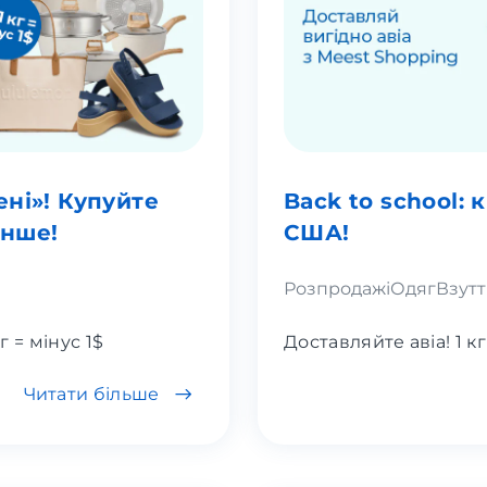
ні»! Купуйте
Back to school: 
енше!
США!
Розпродажі
Одяг
Взутт
г = мінус 1$
Доставляйте авіа! 1 кг
Читати більше