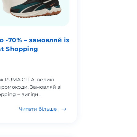
 -70% – замовляй із
t Shopping
ж PUMA США: великі
промокоди. Замовляй зі
ping – вигідн...
Читати більше