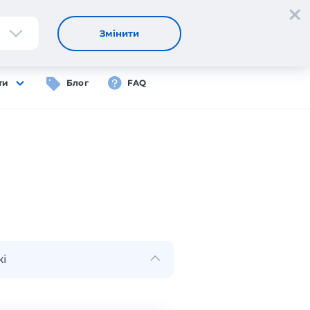
Реєстрація
Вхід
UA
Змінити
ти
Блог
FAQ
і