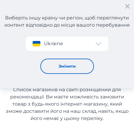
Виберіть іншу країну чи регіон, щоб переглянути
контент відповідно до місця вашого перебування
Реєстрація
Ukraine
Білизна з Канади з доставкою в Україну
Білизна з Канади з
Змінити
доставкою в Україну
Список магазинів на сайті розміщений для
рекомендації. Ви маєте можливість замовити
товар з будь-якого інтернет-магазину, який
зможе доставити його на наш склад, навіть, якщо
його немає у цьому переліку.