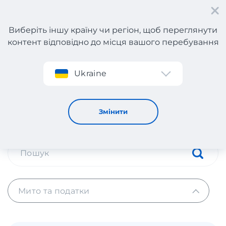
Виберіть іншу країну чи регіон, щоб переглянути
контент відповідно до місця вашого перебування
Реєстрація
Ukraine
Мито та податки
Мито та податки
Змінити
Мито та податки