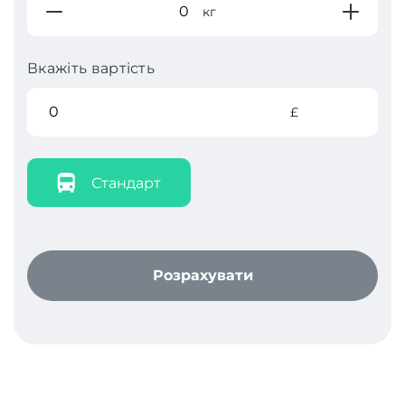
кг
Вкажіть вартість
£
Стандарт
Розрахувати