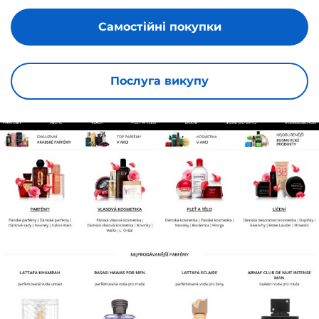
Самостійні покупки
Послуга викупу