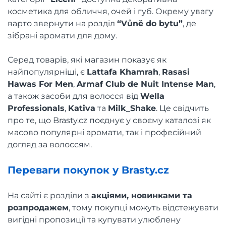
косметика для обличчя, очей і губ. Окрему увагу
варто звернути на розділ
“Vůně do bytu”
, де
зібрані аромати для дому.
Серед товарів, які магазин показує як
найпопулярніші, є
Lattafa Khamrah
,
Rasasi
Hawas For Men
,
Armaf Club de Nuit Intense Man
,
а також засоби для волосся від
Wella
Professionals
,
Kativa
та
Milk_Shake
. Це свідчить
про те, що Brasty.cz поєднує у своєму каталозі як
масово популярні аромати, так і професійний
догляд за волоссям.
Переваги покупок у Brasty.cz
На сайті є розділи з
акціями, новинками та
розпродажем
, тому покупці можуть відстежувати
вигідні пропозиції та купувати улюблену