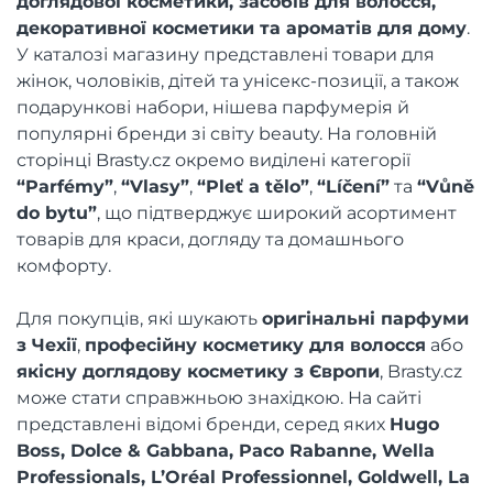
доглядової косметики, засобів для волосся,
декоративної косметики та ароматів для дому
.
У каталозі магазину представлені товари для
жінок, чоловіків, дітей та унісекс-позиції, а також
подарункові набори, нішева парфумерія й
популярні бренди зі світу beauty. На головній
сторінці Brasty.cz окремо виділені категорії
“Parfémy”
,
“Vlasy”
,
“Pleť a tělo”
,
“Líčení”
та
“Vůně
do bytu”
, що підтверджує широкий асортимент
товарів для краси, догляду та домашнього
комфорту.
Для покупців, які шукають
оригінальні парфуми
з Чехії
,
професійну косметику для волосся
або
якісну доглядову косметику з Європи
, Brasty.cz
може стати справжньою знахідкою. На сайті
представлені відомі бренди, серед яких
Hugo
Boss, Dolce & Gabbana, Paco Rabanne, Wella
Professionals, L’Oréal Professionnel, Goldwell, La