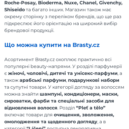
Roche-Posay, Bioderma, Nuxe, Chanel, Givenchy,
Shiseido
та багато інших. Магазин також має
окрему сторінку з переліком брендів, що ще раз
підкреслює його орієнтацію на широкий вибір
брендової продукції.
Що можна купити на Brasty.cz
Асортимент Brasty.cz охоплює практично всі
популярні beauty-напрями. У розділі парфумерії
є
жіночі, чоловічі, дитячі та унісекс-парфуми
, а
також
арабські парфуми
,
подарункові набори
та супутні товари. У категорії догляду за волоссям
можна знайти
шампуні, кондиціонери, маски,
сироватки, фарби та спеціальні засоби для
відновлення волосся
. Розділ
“Pleť a tělo”
включає товари для
очищення, зволоження,
омолодження та щоденного догляду
, а в
категорії
“Líčení”
доступна декоративна